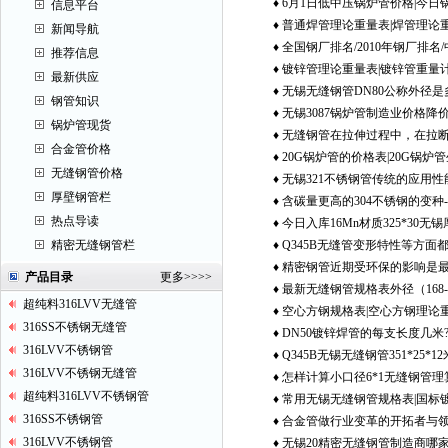
♦
6月1日低中压锅炉管价格|今日
信息平台
♦
普通焊管理论重量表|焊管理论
行情
新闻导航
♦
全国钢厂排名/2010年钢厂排名
式|焊管理论重量表|焊接钢管理
推荐信息
♦
镀锌管理论重量表|镀锌管重量
排名
最新供应
♦
无锡无缝钢管DN80公称外径是
镀锌管供应商哪家好?
钢管知识
♦
无锡3087锅炉管制造业价格降
称壁厚又是多少？
锅炉管现货
♦
无缝钢管在拉伸过程中，在拉
合金管价格
♦
20G锅炉管的价格表|20G锅炉
的最大力量
无缝钢管价格
♦
无锡321不锈钢管传统的应用性
厚壁钢管栏
♦
含碳量更高的304不锈钢的变种-
热点导读
♦
今日入库16Mn材质325*30无
管
精密无缝钢管栏
♦
Q345B无缝管变形特性等方面
货100吨欢迎订购
♦
精密钢管近期受环保的影响是
步研究
产品目录
更多
>>>>
♦
最新无缝钢管规格表外径（168-2
超纯料316LVV无缝管
♦
空心方钢规格表|空心方钢理论重
**热轧结构用无缝钢管理论重量
316SS不锈钢无缝管
♦
DN50镀锌焊管的每支长度几米
理论重量表
316LVV不锈钢管
♦
Q345B无锡无缝钢管351*25*
一捆有多少支?
316LVV不锈钢无缝管
♦
怎样计算小口径6*1无缝钢管理
售
超纯料316LVV不锈钢管
♦
常用无锡无缝钢管规格表|国标
无缝钢管理论重量表
316SS不锈钢管
♦
合金管做行业变革的开拓者与
表|常用镀锌管规格
316LVV不锈钢管
♦
无锡20精密无缝钢管制造商哪