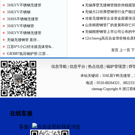
316LVV不锈钢无缝管
♦
无锡厚壁无缝钢管报价持稳观
♦
无锡大口径厚壁钢管行业产能
316LVV不锈钢
场成交不温不火
♦
冷拔无缝钢管企业资金面紧张
316SS不锈钢无缝管
♦
山东精密钢管厂的发展和存亡
316LVV不锈钢管
善
♦
无锡精密钢管上市公司公布的
决
316LVV不锈钢无缝管
♦
12cr1movg高压合金管价格在
喜
无锡无缝钢管 直径...
上涨的推动下将回升
江苏6*1小口径冷拔流体管&...
首页 上一页
下
GB3087低压锅炉管-江苏...
信息导航
|
信息平台
|
热点信息
|
锅炉管现货
|
焊
本站关键词：
316L双V料无缝管
，
电话：0510-88264321、88223
sitemap
Copyright ®
在线客服
客服1