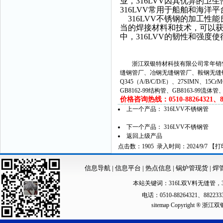
业，316LVV因其优异的
316LVV常用于船舶和海
316LVV不锈钢的加工性
当的焊接材料和技术，可以
中，316LVV的韧性和强
浙江双银特材科技有限公司常年销售
缝钢管厂、冶钢无缝钢管厂、鞍钢无缝
Q345（A/B/C/D/E）、27SIMN、15C
GB8162-99结构管、GB8163-99流体
价格咨询热线：0510-88264321、882
上一个产品：
316LVV不锈钢管
下一个产品：
316LVV不锈钢管
返回上级产品
点击数：1905 录入时间：2024/9/7 【
打
信息导航
|
信息平台
|
热点信息
|
锅炉管现货
|
焊
本站关键词：
316L双V料无缝管
，
电话：0510-88264321、88223
sitemap
Copyright ®