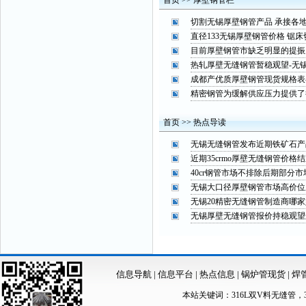
首页 >> 厚壁钢管栏
切割无锡厚壁钢管产品 承接各
直径133无锡厚壁钢管价格 锯
目前厚壁钢管市缺乏明显的提振
热轧厚壁无缝钢管暂稳观望-无
成都产优质厚壁钢管现货规格表
精密钢管为缓解供应压力提供了
首页 >> 热点导读
无锡无缝钢管发布近期铁矿石产
近期35crmo厚壁无缝钢管价格
40cr钢管市场不排除后期部分
无锡大口径厚壁钢管市场高价位
无锡20精密无缝钢管制造商哪
无锡厚壁无缝钢管报价持稳观望
信息导航
|
信息平台
|
热点信息
|
锅炉管现货
|
焊
本站关键词：
316L双V料无缝管
，