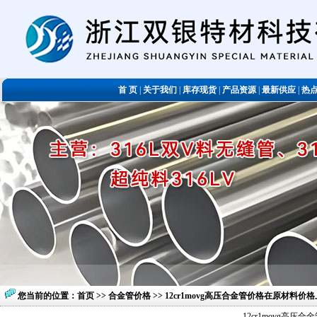
首 页
|
关于我们
|
库存现货
|
产品资源
|
最新供应
|
热
您当前的位置：
首页
>>
合金管价格
>> 12cr1movg高压合金管价格在原材料
12cr1movg高