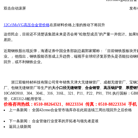
双击自动滚屏
发布者
12Cr1MoVG高压合金管价格
在原材料价格上涨的推动下将回升
这些民企，目前还不清楚该集团未来是否会将“松散型成员”的产量一并统计。如果
差距。
近期钢铁股出现反弹，海通证券中国业务部副总裁郭家耀称：「目前钢铁股板块开
业。」他指出，钢铁股能否形成上升趋势，端视乎全球经济复苏势头是否能拉动钢铁需
回升，或不利钢铁企业。
浙江双银特材科技有限公司常年销售天津大无缝钢管厂、成都无缝管厂、宝钢无
厂、包钢无缝钢管厂等生产的
大小口径无缝钢管
、
合金钢管
、
高压锅炉管
、
厚壁钢
10CrMO910、304、304L、316、316L、321、P11、P22、P91、T91.执行国标
管、GB5312-8船用管等...
价格咨询热线：0510-88264321、88223334 传真：0510-88223334 手机：1
上一条新闻：
全国42crmo合金管市场库存在此前连续三周出现回升之后价格
下一条新闻：
合金管做行业变革的开拓者与领先者是谁
返回上级新闻