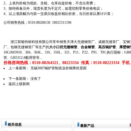
2、上表列价格为现款、含税、仓库自提价格，不含出库费；
3、除特殊备注外，现货长度为不定尺，如需切割零售价格电议；
4、以上涨跌幅为与前一交易日收盘价相比价差，当日价差以累计计算；
公司销售热线：0510-88268136 18921511196
浙江双银特材科技有限公司常年销售天津大无缝钢管厂、成都无缝管厂、宝钢无
厂、包钢无缝钢管厂等生产的
大小口径无缝钢管
、
合金钢管
、
高压锅炉管
、
厚壁钢
10CrMO910、304、304L、316、316L、321、P11、P22、P91、T91.执行国标
管、GB5312-8船用管等...
价格咨询热线：0510-88264321、88223334 传真：0510-88223334 手机：1
上一条新闻：
无锡3087锅炉管制造业价格降价原因
下一条新闻： 没有了
返回上级新闻
相关信息
最新产品