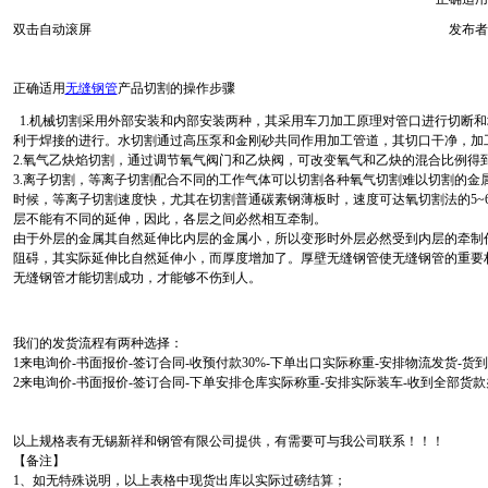
双击自动滚屏
发布者
正确适用
无缝钢管
产品切割的操作步骤
1.
机械切割采用外部安装和内部安装两种，其采用车刀加工原理对管口进行切断和
利于焊接的进行。水切割通过高压泵和金刚砂共同作用加工管道，其切口干净，加
2.
氧气乙炔焰切割，通过调节氧气阀门和乙炔阀，可改变氧气和乙炔的混合比例得
3.
离子切割，等离子切割配合不同的工作气体可以切割各种氧气切割难以切割的金
时候，等离子切割速度快，尤其在切割普通碳素钢薄板时，速度可达氧切割法的
5~
层不能有不同的延伸，因此，各层之间必然相互牵制。
由于外层的金属其自然延伸比内层的金属小，所以变形时外层必然受到内层的牵制
阻碍，其实际延伸比自然延伸小，而厚度增加了。厚壁无缝钢管使无缝钢管的重要
无缝钢管才能切割成功，才能够不伤到人。
我们的发货流程有两种选择：
1来电询价-书面报价-签订合同-收预付款30%-下单出口实际称重-安排物流发货-
2来电询价-书面报价-签订合同-下单安排仓库实际称重-安排实际装车-收到全部货
以上规格表有无锡新祥和钢管有限公司提供，有需要可与我公司联系！！！
【备注】
1、如无特殊说明，以上表格中现货出库以实际过磅结算；