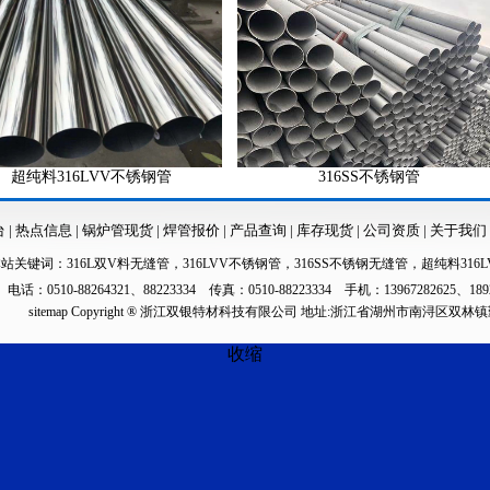
料316LVV不锈钢管
316SS不锈钢管
台
|
热点信息
|
锅炉管现货
|
焊管报价
|
产品查询
|
库存现货
|
公司资质
|
关于我们
本站关键词：
316L双V料无缝管
，
316LVV不锈钢管
，
316SS不锈钢无缝管
，
超纯料316L
电话：0510-88264321、88223334 传真：0510-88223334 手机：13967282625、189
sitemap
Copyright ® 浙江双银特材科技有限公司 地址:浙江省湖州市南浔区双林
收缩