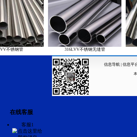
不锈钢管
316LVV不锈钢无缝管
超纯
信息导航
|
信息平
在线客服
客服1