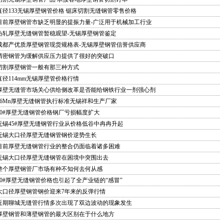
直径133无锡厚壁钢管价格 锯床切割无缝钢管零售价格
目前厚壁钢管市缺乏明显的提振力量-广泛用于机械加工行业
热轧厚壁无缝钢管暂稳观望-无锡厚壁钢管鉴定
成都产优质厚壁钢管现货规格表-无锡厚壁钢管信誉供应商
精密钢管为缓解供应压力提供了很好的突破口
切割厚壁钢管一般有那三种方式
直径114mm无锡厚壁管价格行情
厚壁无缝管市场关心供给侧改革是否能给钢铁行业一剂强心剂
16Mn厚壁无缝钢管执行标准无锡祥和生产厂家
20#厚壁无缝钢管价格钢厂亏损幅度扩大
无锡45#厚壁无缝钢管行业从价格低谷中冉冉升起
无锡大口径厚壁无缝钢管钢价逆势生长
目前厚壁无缝钢管行业的整合仍面临着诸多困难
无锡大口径厚壁无缝钢管在困境中突围出去
整个厚壁钢管厂市场有种不知何去何从感
20#厚壁无缝钢管价格也引起了全产业链的“感冒”
大口径厚壁钢管钢价迎来7年来的反弹行情
近期聊城无缝管行情多次出现了双边波动的现象发生
厚壁钢管和薄壁钢管的最大区别在于什么地方