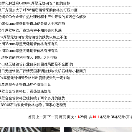
怎样化解过剩GB9948厚壁无缝钢管产能的目标
钢厂方面加大了对20#精密钢管采购价格的打压力度
无锡40Cr合金管在热处理过程中产生开裂的原因怎么解决
无锡42crmo厚壁钢管市场仍是供大于求态势
整个厚壁钢管厂市场有种不知何去何从感
45#厚壁无缝钢管现货钢价的跌势依然止不住
上周35crmo厚壁无缝钢管价格有涨有跌
上周35crmo厚壁无缝钢管价格有涨有跌
无缝钢管的吨利润在50-100元之间徘徊
小口径无缝钢管行业目前的困难局面是不全面 的
近日无缝钢管厂行情受国家调控影响铁矿石继续小幅回升
20#厚壁无缝钢管价格对出货情况受到一定影响
现货厚壁合金管市场均价涨跌互见
厚壁合金管价格处于震荡筑底阶段
厚壁合金管价格已经持续了两个多月的涨势
GB9948石油裂化管价格趋稳，商家心态稳定
首页 上一页
下一页
尾页
页次：
1
/29
页 共
1011
条记录
36
条记录/页