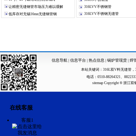
让精密无缝钢管市场压力难以缓解
316LVV不锈钢管
316LVV不锈钢无缝管
低库存对无锡16mn无缝钢管钢
信息导航
|
信息平台
|
热点信息
|
锅炉管现货
|
焊
本站关键词：
316L双V料无缝管
，
电话：0510-88264321、88223
sitemap
Copyright ®
在线客服
客服1