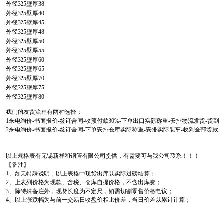
外径325壁厚38
外径325壁厚40
外径325壁厚45
外径325壁厚48
外径325壁厚50
外径325壁厚55
外径325壁厚60
外径325壁厚65
外径325壁厚70
外径325壁厚75
外径325壁厚80
我们的发货流程有两种选择：
1来电询价-书面报价-签订合同-收预付款30%-下单出口实际称重-安排物流发货-
2来电询价-书面报价-签订合同-下单安排仓库实际称重-安排实际装车-收到全部货
以上规格表有无锡新祥和钢管有限公司提供，有需要可与我公司联系！！！
【备注】
1、如无特殊说明，以上表格中现货出库以实际过磅结算；
2、上表列价格为现款、含税、仓库自提价格，不含出库费；
3、除特殊备注外，现货长度为不定尺，如需切割零售价格电议；
4、以上涨跌幅为与前一交易日收盘价相比价差，当日价差以累计计算；