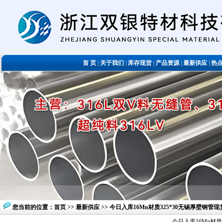
首 页
|
关于我们
|
库存现货
|
产品资源
|
最新供应
|
热
您当前的位置：
首页
>>
最新供应
>> 今日入库16Mn材质325*30无锡厚壁钢管
今日入库16Mn材质