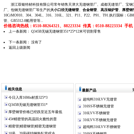
浙江双银特材科技有限公司常年销售天津大无缝钢管厂、成都无缝管厂、宝钢无
厂、包钢无缝钢管厂等生产的
大小口径无缝钢管
、
合金钢管
、
高压锅炉管
、
厚壁钢
10CrMO910、304、304L、316、316L、321、P11、P22、P91、T91.执行国标
管、GB5312-8船用管等...
价格咨询热线：0510-88264321、88223334 传真：0510-88223334 手机：1
上一条新闻：
Q345B无锡无缝钢管351*25*12米可切割零售
下一条新闻： 没有了
返回上级新闻
相关信息
最新产品
今日入库16Mn材质325*3
超纯料316LVV无缝管
Q345B无锡无缝钢管351*
316SS不锈钢无缝管
厚壁钢管价格已经跌至近五年最低
316LVV不锈钢管
45#精密管的高温回火脆性的普
316LVV不锈钢无缝管
精密管|精密钢管|精密无缝钢管
超纯料316LVV不锈钢管
10号、20号碳结钢热轧管或冷
316SS不锈钢管