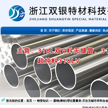
首 页
|
关于我们
|
库存现货
|
产品资源
|
最新供应
|
热
您当前的位置：
首页
>>
钢管知识
>> 圆钢(棒材)理论重量表:尽在无锡市祥和
圆钢(棒材)理论重