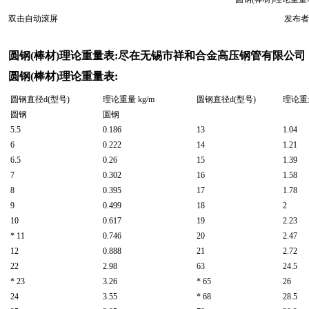
双击自动滚屏
发布者
圆钢(棒材)理论重量表:尽在无锡市祥和合金高压钢管有限公司
圆钢(棒材)理论重量表:
圆钢直径d(型号)
理论重量 kg/m
圆钢直径d(型号)
理论重量
圆钢
圆钢
5.5
0.186
13
1.04
6
0.222
14
1.21
6.5
0.26
15
1.39
7
0.302
16
1.58
8
0.395
17
1.78
9
0.499
18
2
10
0.617
19
2.23
* 11
0.746
20
2.47
12
0.888
21
2.72
22
2.98
63
24.5
* 23
3.26
* 65
26
24
3.55
* 68
28.5