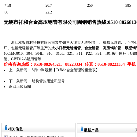
* 58
20.7
250
385
60
22.2
无锡市祥和合金高压钢管有限公司圆钢销售热线:0510-88268136 
浙江双银特材科技有限公司常年销售天津大无缝钢管厂、成都无缝管厂、宝钢无
厂、包钢无缝钢管厂等生产的
大小口径无缝钢管
、
合金钢管
、
高压锅炉管
、
厚壁钢
10CrMO910、304、304L、316、316L、321、P11、P22、P91、T91.执行国标
管、GB5312-8船用管等...
价格咨询热线：0510-88264321、88223334 传真：0510-88223334 手机：1
上一条新闻：
5月中询最新【Cr5Mo合金管理论重量表】
下一条新闻：
结构管的用途和型号
返回上级新闻
相关信息
最新产品