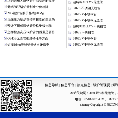
正确适用无缝钢管产品切割的操作
超纯料316LVV无缝管
无锡3087锅炉管制造业价格降
316SS不锈钢无缝管
20G锅炉管的价格表|20G锅
316LVV不锈钢管
无锡压力锅炉管按所接受的高温功
316LVV不锈钢无缝管
预计下周低温钢管价格继续走弱
超纯料316LVV不锈钢管
怎样检验高压锅炉管的质量是否符
316SS不锈钢管
Q345B无缝管变形特性等方面
316LVV不锈钢管
316LVV不锈钢无缝管
短期16mn无缝钢管钢市矛盾突
信息导航
|
信息平台
|
热点信息
|
锅炉管现货
|
焊
本站关键词：
316L双V料无缝管
，
电话：0510-88264321、88223
sitemap
Copyright ®