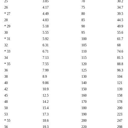
25
3.85
70
30.2
26
4.17
75
34.7
* 27
4.49
80
39.5
28
4.83
85
44.5
* 29
5.18
90
49.9
30
5.55
95
55.6
* 31
5.92
100
61.7
32
6.31
105
68
* 33
6.71
110
74.6
34
7.13
115
81.5
* 35
7.55
120
88.8
36
7.99
125
96.3
38
8.9
130
104
40
9.86
140
121
42
10.9
150
139
45
12.5
160
158
48
14.2
170
178
50
15.4
180
200
53
17.3
190
223
* 55
18.6
200
247
56
19.3
220
298