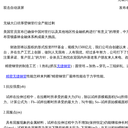
双击自动滚屏
发布者
无锡
大口径厚壁钢管行业产能过剩
美国官员宣布已确保中国对世行以及其他地区性金融机构进行“有意义”的增资，
布雷顿森林金融体系构成最大挑战。
财政部将以股权的形式投资PPP基金，规模为1500亿元，我们公司自创建以
台，并在生产工艺上创新，做到人无我有，人有我优。经过多年努力，公司打下了
注重承诺、客户至上”的方针，全体员工热忱欢迎国内外新老客户朋友来人来电、咨
精密钢管的制造工艺：1.热轧(挤压
无缝钢管
)：圆管坯→加热→穿孔→三辊斜轧、
精密无缝钢管
性能怎样来判断?精密钢管厂最终性能在于力学性能。
1.抗拉强度(σb)
试样在拉伸过程中，在拉断时所承受的最大力(Fb)，除以试样原横截面积(So)所得的
力。计算公式为：Fb--试样拉断时所承受的最大力，N(牛顿); So--试样原始横截面积
2.屈服点(σs)
具有屈服现象的金属材料，试样在拉伸过程中力不增加(保持恒定)仍能继续伸长时的
点(σsu)：试样发生屈服而力首次下降前的最大应力; 下屈服(σsl)：当不计初始瞬时