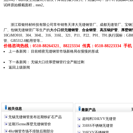
试样原始横截面积，mm2。
浙江双银特材科技有限公司常年销售天津大无缝钢管厂、成都无缝管厂、宝钢无
厂、包钢无缝钢管厂等生产的
大小口径无缝钢管
、
合金钢管
、
高压锅炉管
、
厚壁钢
10CrMO910、304、304L、316、316L、321、P11、P22、P91、T91.执行国标
管、GB5312-8船用管等...
价格咨询热线：0510-88264321、88223334 传真：0510-88223334 手机：1
上一条新闻：
目前精密无缝钢管市场新格局在慢慢的形成
下一条新闻：
无锡大口径厚壁钢管行业产能过剩
返回上级新闻
相关信息
最新产品
无锡无缝钢管发布近期铁矿石产品
超纯料316LVV无缝管
近期35crmo厚壁无缝钢管价
316SS不锈钢无缝管
40cr钢管市场不排除后期部分
316LVV不锈钢管