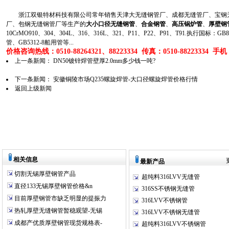
浙江双银特材科技有限公司常年销售天津大无缝钢管厂、成都无缝管厂、宝钢无
厂、包钢无缝钢管厂等生产的
大小口径无缝钢管
、
合金钢管
、
高压锅炉管
、
厚壁钢
10CrMO910、304、304L、316、316L、321、P11、P22、P91、T91.执行国标
管、GB5312-8船用管等...
价格咨询热线：0510-88264321、88223334 传真：0510-88223334 手机：1
上一条新闻：
DN50镀锌焊管壁厚2.0mm多少钱一吨?
下一条新闻：
安徽铜陵市场Q235螺旋焊管-大口径螺旋焊管价格行情
返回上级新闻
相关信息
最新产品
切割无锡厚壁钢管产品
超纯料316LVV无缝管
直径133无锡厚壁钢管价格&n
316SS不锈钢无缝管
目前厚壁钢管市缺乏明显的提振力
316LVV不锈钢管
热轧厚壁无缝钢管暂稳观望-无锡
316LVV不锈钢无缝管
成都产优质厚壁钢管现货规格表-
超纯料316LVV不锈钢管