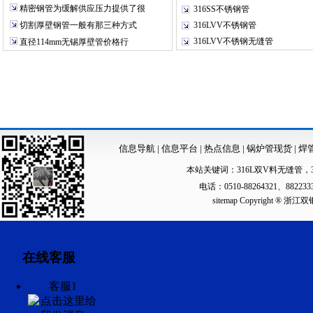
精密钢管为缓解供应压力提供了很
316SS不锈钢管
切割厚壁钢管一般有那三种方式
316LVV不锈钢管
316LVV不锈钢无缝管
直径114mm无锡厚壁管价格行
信息导航
|
信息平台
|
热点信息
|
锅炉管现货
|
焊
本站关键词：
316L双V料无缝管
，
电话：0510-88264321、88223
sitemap
Copyright ®
在线客服
客服1