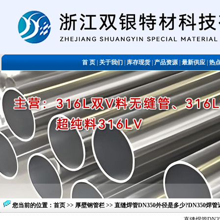
首 页
|
关于我们
|
库存现货
|
产品资源
|
最新供应
|
热
您当前的位置：
首页
>>
厚壁钢管栏
>> 直缝焊管DN350外径是多少?DN350焊
直缝焊管DN3