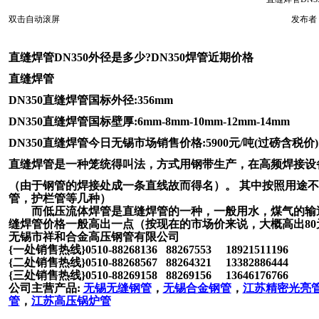
双击自动滚屏
发布者：
直缝焊管DN350外径是多少?DN350焊管近期价格
直缝焊管
DN350直缝焊管国标外径:356mm
DN350直缝焊管国标壁厚:6mm-8mm-10mm-12mm-14mm
DN350直缝焊管今日无锡市场销售价格:5900元/吨(过磅含税价)
直缝焊管是一种笼统得叫法，
方式用钢带生产，在高频焊接设
（由于钢管的焊接处成一条直线故而得名）。 其中按照用途不
管，护栏管等几种）
而低压流体焊管是直缝焊管的一种，一般用水，煤气的输送
缝焊管价格一般高出一点（按现在的市场价来说，大概高出80
无锡市祥和合金高压钢管有限公司
{
一处销售热线
}0510-88268136 88267553 18921511196
{
二处销售热线
}0510-88268567 88264321 13382886444
{
三处销售热线
}0510-88269158 88269156 13646176766
公司主营产品
:
无锡无缝钢管
，
无锡合金钢管
，
江苏精密光亮
管
，
江苏高压锅炉管