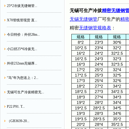
25*2冷拔无缝钢管...
无锡可生产冷拔
精密无缝钢
无锡无缝钢管
厂可生产的
精
X70管线管现货 直...
精密
无缝钢管规格表
：
今日特价：外径28m...
规格
规格
规格
8*2
23*3
30*6
10*2.5
23*4
32*2
小口径25*6冷拔无...
16*2
24*2
32*2.5
16*2.5
24*3
32*3
外径232mm无锡厚...
16*3
24*4
32*3.5
17*2
25*2
32*4
17*2.5
25*3
32*5
“马“年为您送上：2...
17*3
25*4
32*6
18*2
27*2
34*2
18*2.5
27*3
34*2.5
无锡可生产冷拔精密无...
18*3
27*4
34*3
19*2
28*2
34*4
P22.P91. T...
19*2.5
28*2.5
34*5
19*3
28*3
34*6
19*3.5
28*3.5
35*2
（GB3639-20...
20*2
28*4
35*2.5