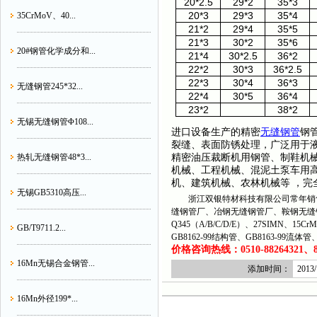
20*2.5
29*2
35*3
20*3
29*3
35*4
35CrMoV、40...
21*2
29*4
35*5
21*3
30*2
35*6
20#钢管化学成分和...
21*4
30*2.5
36*2
22*2
30*3
36*2.5
22*3
30*4
36*3
无缝钢管245*32...
22*4
30*5
36*4
23*2
38*2
无锡无缝钢管Φ108...
进口设备生产的精密
无缝钢管
钢
裂缝、表面防锈处理，广泛用于
精密油压裁断机用钢管、制鞋机
热轧无缝钢管48*3...
机械、工程机械、混泥土泵车用
机、建筑机械、农林机械等
，完
无锡GB5310高压...
浙江双银特材科技有限公司常年销售
缝钢管厂、冶钢无缝钢管厂、鞍钢无缝
Q345（A/B/C/D/E）、27SIMN、15C
GB/T9711.2...
GB8162-99结构管、GB8163-99流
价格咨询热线：0510-88264321、882
16Mn无锡合金钢管...
添加时间：
2013/
16Mn外径199*...