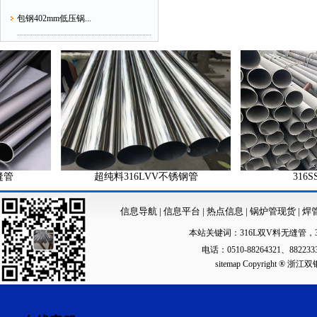
包钢402mm低压锅...
超纯料316LVV不锈钢管
316SS不
信息导航
|
信息平台
|
热点信息
|
锅炉管现货
|
焊
本站关键词：
316L双V料无缝管
，
电话：0510-88264321、88223
sitemap
Copyright ®