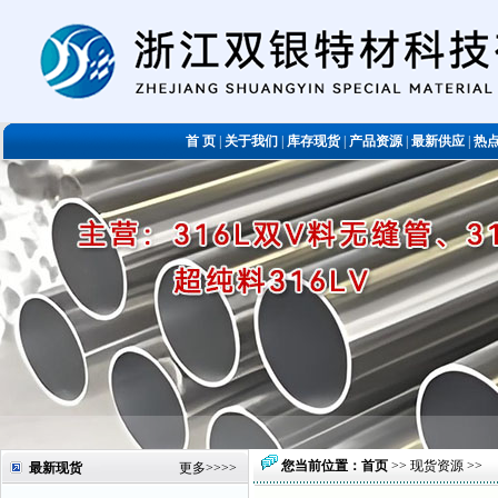
首 页
|
关于我们
|
库存现货
|
产品资源
|
最新供应
|
热
您当前位置：
首页
>>
现货资源
>>
最新现货
更多
>>>>