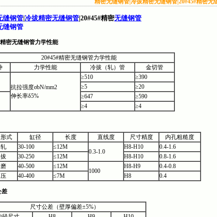
精密无缝钢管|冷拔精密无缝钢管|20#45#精密无
无缝钢管
|
冷拔精密无缝钢管
|20#45#精密
无缝钢管
无缝钢管
精密无缝钢管力学性能
20#45#精密无缝钢管力学性能
种
力学性能
冷拔（轧）管
金切管
≥510
≥390
≥5
≥20
抗拉强度σbN/mm2
伸长率δ5%
≥647
≥590
≥4
≥4
工形式
缸径
长度
直线度
尺寸精度
内孔粗糙度
冷轧
30-100
≤12M
H8-H10
0.4-1.6
0.3-1.0
冷拔
30-250
≤12M
H8-H10
0.8-1.6
珩磨
40-500
≤12M
H8-H9
0.4-0.8
1000
滚压
40-400
≤7M
H8
0.4
公差
尺寸公差（壁厚偏差±5%）
内径尺寸
H8
H9
H10