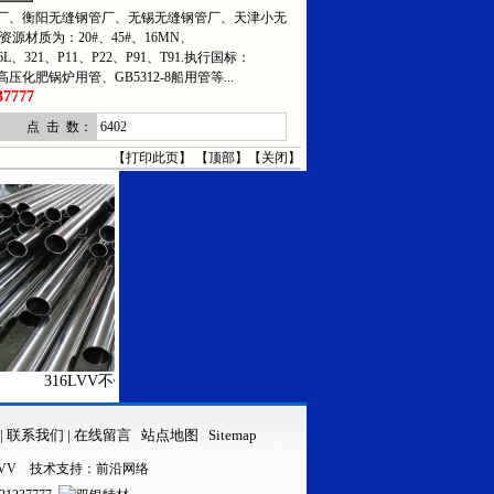
、衡阳无缝钢管厂、无锡无缝钢管厂、天津小无
资源材质为：20#、45#、16MN、
316L、321、P11、P22、P91、T91.执行国标：
5高压化肥锅炉用管、GB5312-8船用管等...
7777
点 击 数：
6402
【
打印此页
】 【
顶部
】【
关闭
】
316LVV不锈钢管
316LVV不锈钢无缝管
|
联系我们
|
在线留言
站点地图
Sitemap
VV
技术支持：
前沿网络