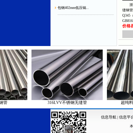
浙江
包钢402mm低压锅...
缝钢管
Q345
GB81
价格咨询
316LVV不锈钢无缝管
超纯料316L
信息导航
|
信息平