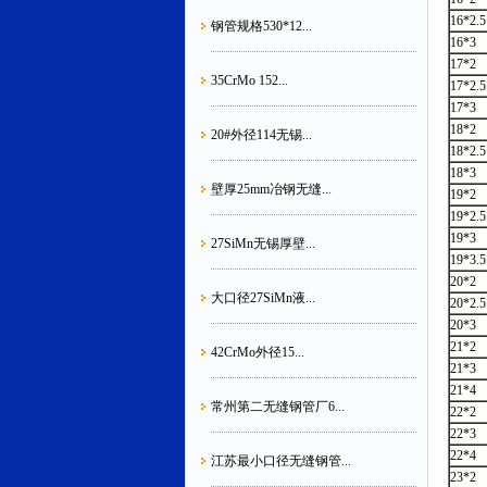
16*2.5
钢管规格530*12...
16*3
17*2
35CrMo 152...
17*2.5
17*3
18*2
20#外径114无锡...
18*2.5
18*3
壁厚25mm冶钢无缝...
19*2
19*2.5
19*3
27SiMn无锡厚壁...
19*3.5
20*2
大口径27SiMn液...
20*2.5
20*3
21*2
42CrMo外径15...
21*3
21*4
常州第二无缝钢管厂6...
22*2
22*3
22*4
江苏最小口径无缝钢管...
23*2