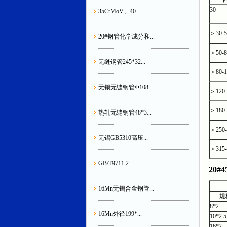
30
35CrMoV、40...
＞30-5
20#钢管化学成分和...
＞50-8
无缝钢管245*32...
＞80-1
无锡无缝钢管Φ108...
＞120-
＞180-
热轧无缝钢管48*3...
＞250-
无锡GB5310高压...
＞315-
GB/T9711.2...
20#4
16Mn无锡合金钢管...
规
8*2
16Mn外径199*...
10*2.5
16*2