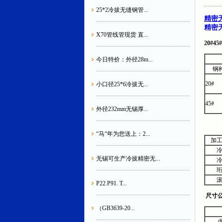
25*2冷拔无缝钢管...
精密
精密
X70管线管现货 直...
20#45#
今日特价：外径28m...
钢
20#
小口径25*6冷拔无...
45#
外径232mm无锡厚...
“马“年为您送上：2...
加
无锡可生产冷拔精密无...
P22.P91. T...
尺寸
（GB3639-20...