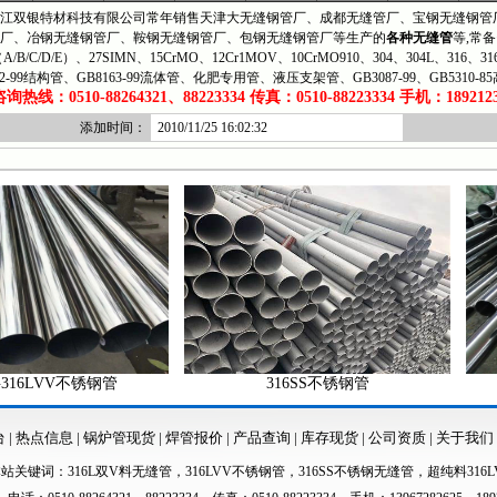
双银特材科技有限公司常年销售天津大无缝钢管厂、成都无缝管厂、宝钢无缝钢管厂
厂、冶钢无缝钢管厂、鞍钢无缝钢管厂、包钢无缝钢管厂等生产的
各种无缝管
等,常备
（A/B/C/D/E）、27SIMN、15CrMO、12Cr1MOV、10CrMO910、304、304L、316、
62-99结构管、GB8163-99流体管、化肥专用管、液压支架管、GB3087-99、GB5310-8
热线：0510-88264321、88223334 传真：0510-88223334 手机：1892123
添加时间：
2010/11/25 16:02:32
VV不锈钢管
316SS不锈钢管
台
|
热点信息
|
锅炉管现货
|
焊管报价
|
产品查询
|
库存现货
|
公司资质
|
关于我们
本站关键词：
316L双V料无缝管
，
316LVV不锈钢管
，
316SS不锈钢无缝管
，
超纯料316L