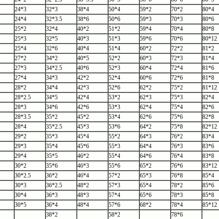
24*3
32*3
38*4
50*4
59*2
70*2
80*4
24*4
32*3.5
38*6
50*6
59*3
70*3
80*6
25*2
32*4
40*2
51*2
59*4
70*4
80*8
25*3
32*5
40*3
51*3
59*6
70*6
80*12
25*4
32*6
40*4
51*4
60*2
72*2
81*2
27*2
34*2
40*5
52*2
60*3
72*3
81*4
27*3
34*2.5
40*6
52*3
60*4
72*4
81*6
27*4
34*3
42*2
52*4
60*6
72*6
81*8
28*2
34*4
42*3
52*6
62*2
75*2
81*12
28*2.5
34*5
42*4
53*2
62*3
75*3
82*4
28*3
34*6
42*6
53*3
62*4
75*4
82*6
28*3.5
35*2
45*2
53*4
62*6
75*6
82*8
28*4
35*2.5
45*3
53*6
64*2
75*8
82*12
29*2
35*3
45*4
55*2
64*3
76*2
83*4
29*3
35*4
45*6
55*3
64*4
76*3
83*6
29*4
35*5
46*2
55*4
64*6
76*4
83*8
30*2
35*6
46*3
55*6
65*2
76*6
83*12
30*2.5
36*2
46*4
57*2
65*3
76*8
85*4
30*3
36*2.5
48*2
57*3
65*4
78*2
85*6
30*4
36*3
48*3
57*4
65*6
78*3
85*8
30*5
36*4
48*4
57*6
68*2
78*4
85*12
38*2
58*2
78*6