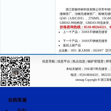
浙江双银特材科技有限公司常年销售
缝钢管厂、冶钢无缝钢管厂、鞍钢无缝
Q345（A/B/C/D/E）、27SIMN、15C
GB8162-99结构管、GB8163-99流体
价格咨询热线：0510-88264321、882
上一个产品：
316SS不锈钢无缝管
下一个产品：
316SS不锈钢无缝管
返回上级产品
点击数：1851 录入时间：2024/9/7 【
打
信息导航
|
信息平台
|
热点信息
|
锅炉管现货
|
焊
本站关键词：
316L双V料无缝管
，
电话：0510-88264321、88223
sitemap
Copyright ®
在线客服
客服1