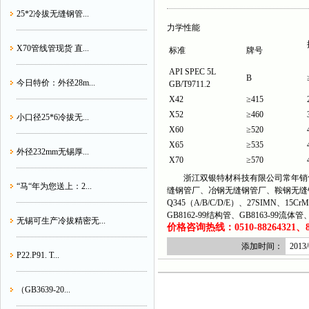
25*2冷拔无缝钢管...
力学性能
X70管线管现货 直...
标准
牌号
API SPEC 5L
B
今日特价：外径28m...
GB/T9711.2
X42
≥415
X52
≥460
小口径25*6冷拔无...
X60
≥520
X65
≥535
外径232mm无锡厚...
X70
≥570
浙江双银特材科技有限公司常年销售
“马“年为您送上：2...
缝钢管厂、冶钢无缝钢管厂、鞍钢无缝
Q345（A/B/C/D/E）、27SIMN、15C
GB8162-99结构管、GB8163-99流
无锡可生产冷拔精密无...
价格咨询热线：0510-88264321、882
添加时间：
2013/
P22.P91. T...
（GB3639-20...