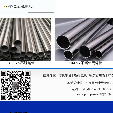
包钢402mm低压锅...
316LVV不锈钢管
316LVV不锈钢无缝管
信息导航
|
信息平台
|
热点信息
|
锅炉管现货
|
焊
本站关键词：
316L双V料无缝管
，
电话：0510-88264321、88223
sitemap
Copyright ®