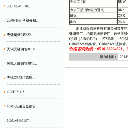
冷加工 / 软
BKW
35CrMoV、40...
冷加工后消除应力退火
BKS
退火
GBK
20#钢管化学成分和...
正火
NBK
浙江双银特材科技有限公司常年销售
缝钢管厂、冶钢无缝钢管厂、鞍钢无缝
无缝钢管245*32...
Q345（A/B/C/D/E）、27SIMN、15C
GB8162-99结构管、GB8163-99流
价格咨询热线：0510-88264321、882
无锡无缝钢管Φ108...
添加时间：
2014/
热轧无缝钢管48*3...
无锡GB5310高压...
GB/T9711.2...
16Mn无锡合金钢管...
16Mn外径199*...