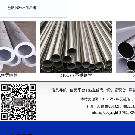
包钢402mm低压锅...
无缝管
316LVV不锈钢管
316
信息导航
|
信息平台
|
热点信息
|
锅炉管现货
|
焊
本站关键词：
316L双V料无缝管
，
电话：0510-88264321、88223
sitemap
Copyright ®