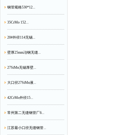
钢管规格530*12...
35CrMo 152...
20#外径114无锡...
壁厚25mm冶钢无缝...
27SiMn无锡厚壁...
大口径27SiMn液...
42CrMo外径15...
常州第二无缝钢管厂6...
江苏最小口径无缝钢管...