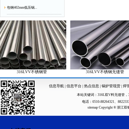
包钢402mm低压锅...
316LVV不锈钢管
316LVV不锈钢无缝管
信息导航
|
信息平台
|
热点信息
|
锅炉管现货
|
焊
本站关键词：
316L双V料无缝管
，
电话：0510-88264321、88223
sitemap
Copyright ®