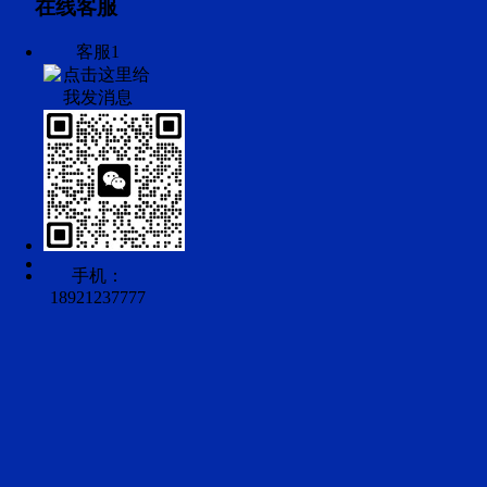
在线客服
客服1
手机：
18921237777