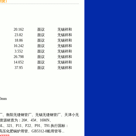
到货）
20.162
面议
无锡祥和
23.82
面议
无锡祥和
18.86
面议
无锡祥和
16.242
面议
无锡祥和
3.552
面议
无锡祥和
26.798
面议
无锡祥和
14.052
面议
无锡祥和
37.95
面议
无锡祥和
0mm
、衡阳无缝钢管厂、无锡无缝钢管厂、天津小无
资源材质为：20#、45#、16MN、
316L、321、P11、P22、P91、T91.执行国标：
5高压化肥锅炉用管、GB5312-8船用管等...