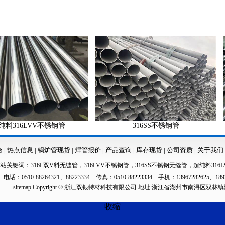
6LVV不锈钢管
316SS不锈钢管
台
|
热点信息
|
锅炉管现货
|
焊管报价
|
产品查询
|
库存现货
|
公司资质
|
关于我们
本站关键词：
316L双V料无缝管
，
316LVV不锈钢管
，
316SS不锈钢无缝管
，
超纯料316L
电话：0510-88264321、88223334 传真：0510-88223334 手机：13967282625、189
sitemap
Copyright ® 浙江双银特材科技有限公司 地址:浙江省湖州市南浔区双林
收缩