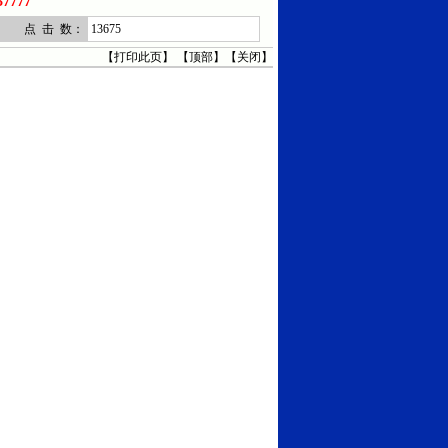
7777
点 击 数：
13675
【
打印此页
】 【
顶部
】【
关闭
】