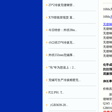
25*2冷拔无缝钢管...
16Mn
16Mn
X70管线管现货 直...
无缝钢
无缝钢
今日特价：外径28m...
无缝钢
无缝钢
无缝钢
小口径25*6冷拔无...
无缝钢
无缝钢
外径232mm无锡厚...
无缝钢
化学成
“马“年为您送上：2...
抗拉强
屈服强
无锡可生产冷拔精密无...
伸长率
价格咨询
P22.P91. T...
浙江
缝钢管
Q345
（GB3639-20...
GB81