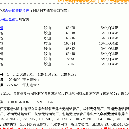
16Mn无锡合金钢管现货表（168*14无缝管最新
无锡
合金钢管现货表
（168*14无缝管最新到货）
无锡合金钢管
现货表：
管
鞍山
168×20
16Mn,Q345B
管
鞍山
168×18
16Mn,Q345B
管
鞍山
168×16
16Mn,Q345B
管
鞍山
168×14
16Mn,Q345B
管
鞍山
168×12
16Mn,Q345B
管
鞍山
168×10
16Mn,Q345B
管
鞍山
168×8
16Mn,Q345B
管
鞍山
168×6
16Mn,Q345B
分
：C：0.12-0.20；Mn：1.20-1.60；Si：0.20-0.55；
度
：470-660牛/平方毫米；
度
：275-345牛/平方毫米；
：21%。具体值要根据钢材的厚度或直径，以上数据对应钢材的厚度或直径为：16-10
：0510-88268136 18921511196
双银特材科技有限公司常年销售天津大无缝钢管厂、成都无缝管厂、宝钢无缝钢管厂
厂、冶钢无缝钢管厂、鞍钢无缝钢管厂、包钢无缝钢管厂等生产的
各种无缝管
等,常备
（A/B/C/D/E）、27SIMN、15CrMO、12Cr1MOV、10CrMO910、304、304L、316、
62-99结构管、GB8163-99流体管、化肥专用管、液压支架管、GB3087-99、GB5310-8