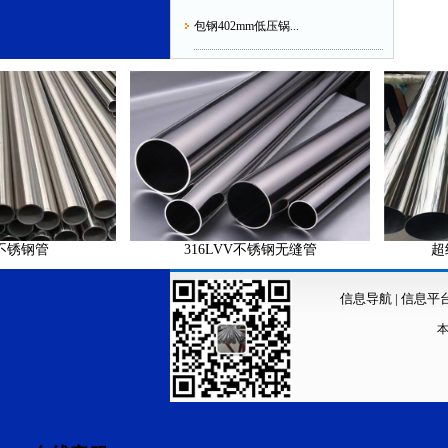
包钢402mm低压锅...
管
316LVV不锈钢无缝管
超纯料31
信息导航
|
信息平