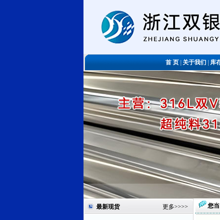
首 页
|
关于我们
|
库
您当
最新现货
更多
>>>>