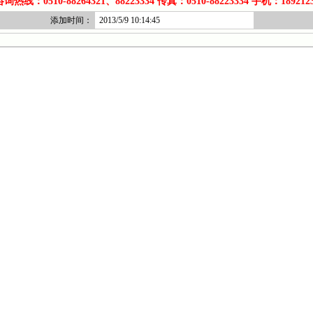
热线：0510-88264321、88223334 传真：0510-88223334 手机：1892123
添加时间：
2013/5/9 10:14:45