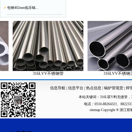
包钢402mm低压锅...
316LVV不锈钢管
316LVV不锈钢无缝
信息导航
|
信息平台
|
热点信息
|
锅炉管现货
|
焊
本站关键词：
316L双V料无缝管
，
电话：0510-88264321、88223
sitemap
Copyright ®