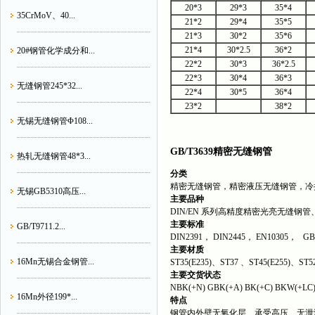
20*3
29*3
35*4
35CrMoV、40...
21*2
29*4
35*5
21*3
30*2
35*6
21*4
30*2.5
36*2
20#钢管化学成分和...
22*2
30*3
36*2.5
22*3
30*4
36*3
无缝钢管245*32...
22*4
30*5
36*4
23*2
38*2
无锡无缝钢管Φ108...
GB/T3639精密无缝钢管
热轧无缝钢管48*3...
分类
精密无缝钢管，精密液压无缝钢管，冷
无锡GB5310高压...
主要品种
DIN/EN 系列高精度精密光亮无缝
主要标准
GB/T9711.2...
DIN2391， DIN2445， EN10305， GB/T 36
主要材质
16Mn无锡合金钢管...
ST35(E235)、ST37 、ST45(E255)、ST52(
主要交货状态
NBK(+N) GBK(+A) BK(+C) BKW(+LC)
16Mn外径199*...
特点
钢管内外壁无氧化层、承受高压、无泄