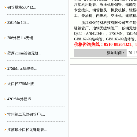
注塑机用钢管、液压机用钢管、船舶制
钢管规格530*12...
卡套接头、钢管接头、橡胶机械、锻压
工、柴油机、内燃机、空压机、建筑机
35CrMo 152...
浙江双银特材科技有限公司常年销售
缝钢管厂、冶钢无缝钢管厂、鞍钢无缝
Q345（A/B/C/D/E）、27SIMN、15C
20#外径114无锡...
GB8162-99结构管、GB8163-99流
价格咨询热线：0510-88264321、882
添加时间：
2011/
壁厚25mm冶钢无缝...
27SiMn无锡厚壁...
大口径27SiMn液...
42CrMo外径15...
常州第二无缝钢管厂6...
江苏最小口径无缝钢管...