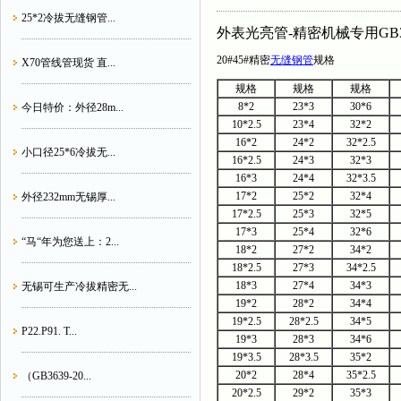
25*2冷拔无缝钢管...
外表光亮管-精密机械专用GB3
20#45#精密
无缝钢管
规格
X70管线管现货 直...
规格
规格
规格
8*2
23*3
30*6
今日特价：外径28m...
10*2.5
23*4
32*2
16*2
24*2
32*2.5
小口径25*6冷拔无...
16*2.5
24*3
32*3
16*3
24*4
32*3.5
17*2
25*2
32*4
外径232mm无锡厚...
17*2.5
25*3
32*5
17*3
25*4
32*6
“马“年为您送上：2...
18*2
27*2
34*2
18*2.5
27*3
34*2.5
18*3
27*4
34*3
无锡可生产冷拔精密无...
19*2
28*2
34*4
19*2.5
28*2.5
34*5
P22.P91. T...
19*3
28*3
34*6
19*3.5
28*3.5
35*2
20*2
28*4
35*2.5
（GB3639-20...
20*2.5
29*2
35*3