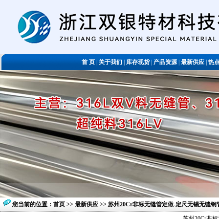
首 页
|
关于我们
|
库存现货
|
产品资源
|
最新供应
|
热
您当前的位置：
首页
>>
最新供应
>> 苏州20Cr非标无缝管定做-定尺无锡无缝
苏州20Cr