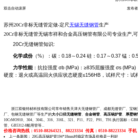
双击自动滚屏
发布者
苏州20Cr非标无缝管定做-定尺
无锡无缝钢管
生产
20Cr非标无缝管无锡市祥和合金高压钢管有限公司专业生产,
20Cr无缝钢管知识:
化学成份
（%）：碳：0.18～0.24 硅：0.17～0.37 锰：0
力学性能
：抗拉强度 σb (MPa)：≥835屈服强度 σs (MPa
硬度：退火或高温回火供应状态硬度≤156HB，试样尺寸：试样
浙江双银特材科技有限公司常年销售天津大无缝钢管厂、成都无缝管厂、宝钢无
厂、包钢无缝钢管厂等生产的
大小口径无缝钢管
、
合金钢管
、
高压锅炉管
、
厚壁钢
10CrMO910、304、304L、316、316L、321、P11、P22、P91、T91.执行国标
管、GB5312-8船用管等...
价格咨询热线：0510-88264321、88223334 传真：0510-88223334 手机：1
上一条新闻：
20G高压锅炉管194*18mm对稳定市场及价格是一利好