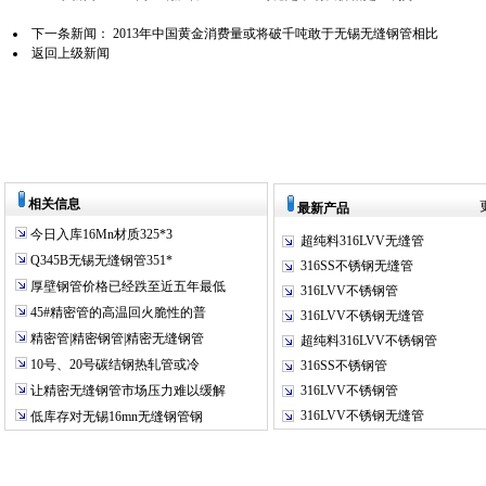
下一条新闻：
2013年中国黄金消费量或将破千吨敢于无锡无缝钢管相比
返回上级新闻
相关信息
最新产品
今日入库16Mn材质325*3
超纯料316LVV无缝管
Q345B无锡无缝钢管351*
316SS不锈钢无缝管
厚壁钢管价格已经跌至近五年最低
316LVV不锈钢管
45#精密管的高温回火脆性的普
316LVV不锈钢无缝管
精密管|精密钢管|精密无缝钢管
超纯料316LVV不锈钢管
10号、20号碳结钢热轧管或冷
316SS不锈钢管
让精密无缝钢管市场压力难以缓解
316LVV不锈钢管
316LVV不锈钢无缝管
低库存对无锡16mn无缝钢管钢