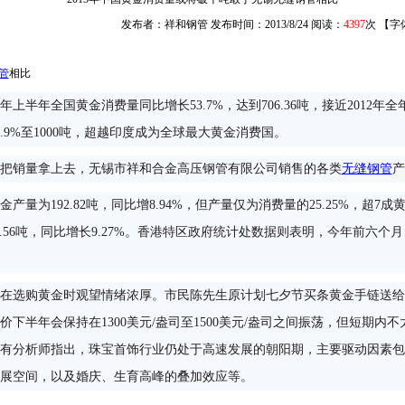
发布者：祥和钢管 发布时间：2013/8/24 阅读：
4397
次 【字
管
相比
年上半年全国黄金消费量同比增长53.7%，达到706.36吨，接近201
9%至1000吨，超越印度成为全球最大黄金消费国。
把销量拿上去，无锡市祥和合金高压钢管有限公司销售的各类
无缝钢管
产
为192.82吨，同比增8.94%，但产量仅为消费量的25.25%，超7成
3.56吨，同比增长9.27%。香港特区政府统计处数据则表明，今年前六个月
在选购黄金时观望情绪浓厚。市民陈先生原计划七夕节买条黄金手链送给
下半年会保持在1300美元/盎司至1500美元/盎司之间振荡，但短期内
有分析师指出，珠宝首饰行业仍处于高速发展的朝阳期，主要驱动因素包
展空间，以及婚庆、生育高峰的叠加效应等。