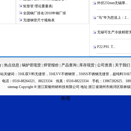
外径232mm无锡厚...
矩形管 理论重量表|
全国钢厂排名/2010年钢厂排
“马“年为您送上：2...
无缝钢管尺寸规格表
无锡可生产冷拔精密无.
P22.P91. T...
台
|
热点信息
|
锅炉管现货
|
焊管报价
|
产品查询
|
库存现货
|
公司资质
|
关于我们
本站关键词：
316L双V料无缝管
，
316LVV不锈钢管
，
316SS不锈钢无缝管
，
超纯料316L
电话：0510-88264321、88223334 传真：0510-88223334 手机：13967282625、189
sitemap
Copyright ® 浙江双银特材科技有限公司 地址:浙江省湖州市南浔区双林
收缩