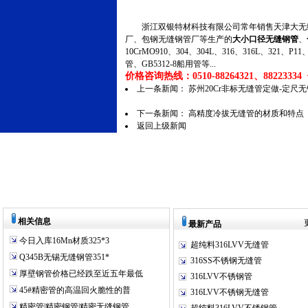
浙江双银特材科技有限公司常年销售天津大无缝
厂、包钢无缝钢管厂等生产的
大小口径无缝钢管
、
10CrMO910、304、304L、316、316L、321
管、GB5312-8船用管等...
价格咨询热线：0510-88264321、88223334 传
上一条新闻：
苏州20Cr非标无缝管定做-定尺
下一条新闻：
高精度冷拔无缝管的材质和特点
返回上级新闻
相关信息
最新产品
今日入库16Mn材质325*3
超纯料316LVV无缝管
Q345B无锡无缝钢管351*
316SS不锈钢无缝管
厚壁钢管价格已经跌至近五年最低
316LVV不锈钢管
45#精密管的高温回火脆性的普
316LVV不锈钢无缝管
精密管|精密钢管|精密无缝钢管