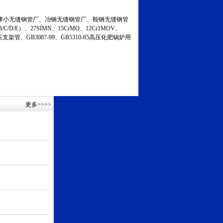
小无缝钢管厂、冶钢无缝钢管厂、鞍钢无缝钢管
C/D/E）、27SIMN、15CrMO、12Cr1MOV、
液压支架管、GB3087-99、GB5310-85高压化肥锅炉用
更多
>>>>