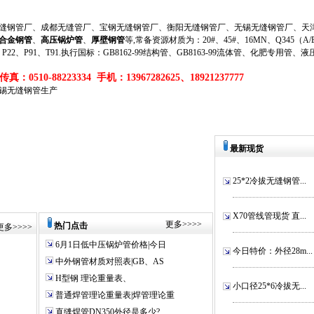
钢管厂、成都无缝管厂、宝钢无缝钢管厂、衡阳无缝钢管厂、无锡无缝钢管厂、天津
合金钢管
、
高压锅炉管
、
厚壁钢管
等,常备资源材质为：20#、45#、16MN、Q345（A/B/
、P11、P22、P91、T91.执行国标：GB8162-99结构管、GB8163-99流体管、化肥专用管、
真：0510-88223334 手机：13967282625、18921237777
无锡无缝钢管生产
最新现货
25*2冷拔无缝钢管...
X70管线管现货 直...
更多
>>>>
热门点击
更多
>>>>
6月1日低中压锅炉管价格|今日
今日特价：外径28m...
中外钢管材质对照表|GB、AS
H型钢 理论重量表、
小口径25*6冷拔无...
普通焊管理论重量表|焊管理论重
直缝焊管DN350外径是多少?