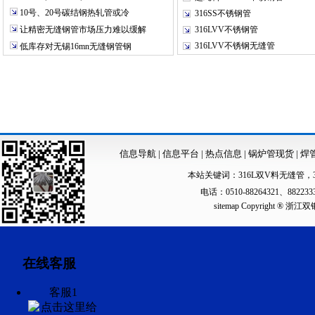
10号、20号碳结钢热轧管或冷
316SS不锈钢管
让精密无缝钢管市场压力难以缓解
316LVV不锈钢管
316LVV不锈钢无缝管
低库存对无锡16mn无缝钢管钢
信息导航
|
信息平台
|
热点信息
|
锅炉管现货
|
焊
本站关键词：
316L双V料无缝管
，
电话：0510-88264321、88223
sitemap
Copyright ®
在线客服
客服1