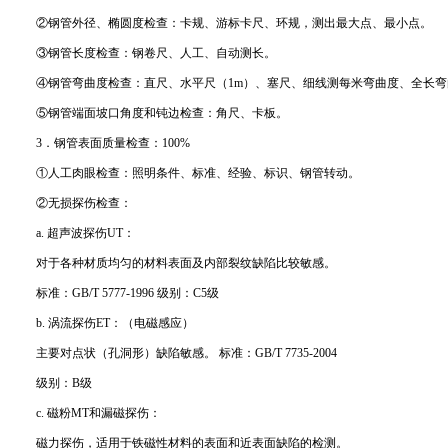
②钢管外径、椭圆度检查：卡规、游标卡尺、环规，测出最大点、最小点。
③钢管长度检查：钢卷尺、人工、自动测长。
④钢管弯曲度检查：直尺、水平尺（1m）、塞尺、细线测每米弯曲度、全长弯
⑤钢管端面坡口角度和钝边检查：角尺、卡板。
3．钢管表面质量检查：100%
①人工肉眼检查：照明条件、标准、经验、标识、钢管转动。
②无损探伤检查：
a. 超声波探伤UT：
对于各种材质均匀的材料表面及内部裂纹缺陷比较敏感。
标准：GB/T 5777-1996 级别：C5级
b. 涡流探伤ET：（电磁感应）
主要对点状（孔洞形）缺陷敏感。 标准：GB/T 7735-2004
级别：B级
c. 磁粉MT和漏磁探伤：
磁力探伤，适用于铁磁性材料的表面和近表面缺陷的检测。