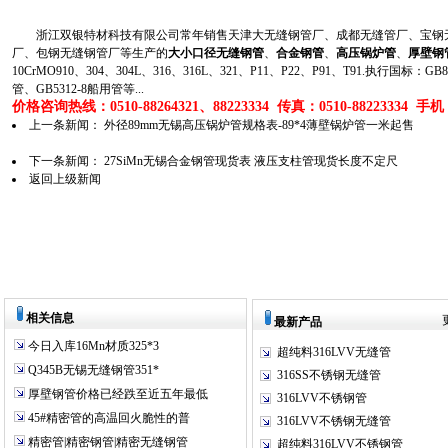
浙江双银特材科技有限公司常年销售天津大无缝钢管厂、成都无缝管厂、宝钢无
厂、包钢无缝钢管厂等生产的
大小口径无缝钢管
、
合金钢管
、
高压锅炉管
、
厚壁钢
10CrMO910、304、304L、316、316L、321、P11、P22、P91、T91.执行国标
管、GB5312-8船用管等...
价格咨询热线：0510-88264321、88223334 传真：0510-88223334 手机：1
上一条新闻：
外径89mm无锡高压锅炉管规格表-89*4薄壁锅炉管一米起售
下一条新闻：
27SiMn无锡合金钢管现货表 液压支柱管现货长度不定尺
返回上级新闻
相关信息
最新产品
今日入库16Mn材质325*3
超纯料316LVV无缝管
Q345B无锡无缝钢管351*
316SS不锈钢无缝管
厚壁钢管价格已经跌至近五年最低
316LVV不锈钢管
45#精密管的高温回火脆性的普
316LVV不锈钢无缝管
精密管|精密钢管|精密无缝钢管
超纯料316LVV不锈钢管