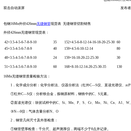
双击自动滚屏
发布者
包钢16Mn外径426mm
无缝钢管
现货表 无缝钢管切割销售
外径426mm无缝钢管现货表：
42×3.5-4-5-6-7-8-9-10
35
152×4.5-6-8-12-14-16-18-20-25-30
60
45×3.5-4-5-6-7-8-9
40
159×4.5-6-10-12-14
80
48×3.5-4-5-6-7-8-9-10
24
159×16-18-20-22-25-30
30
51×3.5-4-5-6-7-8-9-10
60
168×8-10-12-14-20-25-30-35
130
16Mn无缝钢管质量检验方法：
1．化学成分分析：化学分析法、仪器分析法（红外C—S仪、直读光谱仪、zcP
①红外C—S仪：分析铁合金，炼钢原材料，钢铁中的C、S元素。
②直读光谱仪：块状试样中的C、Si、Mn、P、S、Cr、Mo、Ni、Cn、A1、W、V、
③N—0仪：气体含量分析N、O
2．钢管几何尺寸及外形检查：
①钢管壁厚检查：千分尺、超声测厚仪，两端不少于8点并记录。