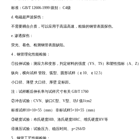
标准：GB/T 12606-1999 级别： C4级
d. 电磁超声波探伤：
不需要耦合介质，可以应用于高温高速，粗燥的钢管表面探伤。
e. 渗透探伤：
荧光、着色、检测钢管表面缺陷。
4．钢管理化性能检验：
①拉伸试验：测应力和变形，判定材料的强度（YS、TS）和塑性指标（A、Z
纵向，横向试样 管段、弧型、圆形试样（￠10、￠12.5）
小口径、薄壁 大口径、厚壁 定标距。
注：试样断后伸长率与试样尺寸有关 GB/T 1760
②冲击试验：CVN、缺口C型、V型、功J 值J/cm2
标准试样10×10×55（mm） 非标试样5×10×55（mm）
③硬度试验：布氏硬度HB、洛氏硬度HRC、维氏硬度HV等
④液压试验：试验压力、稳压时间、 p=2Sδ/D
5．钢管工艺性能检验：