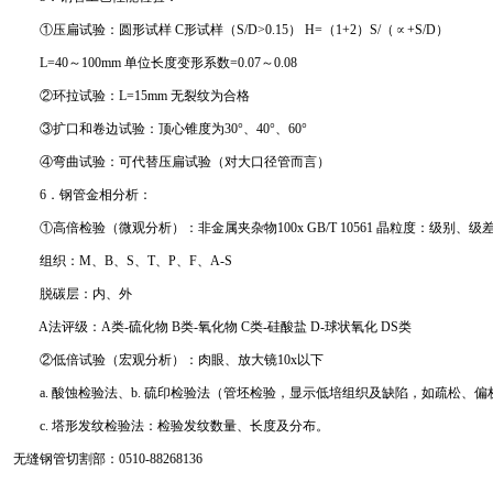
①压扁试验：圆形试样 C形试样（S/D>0.15） H=（1+2）S/（∝+S/D）
L=40～100mm 单位长度变形系数=0.07～0.08
②环拉试验：L=15mm 无裂纹为合格
③扩口和卷边试验：顶心锥度为30°、40°、60°
④弯曲试验：可代替压扁试验（对大口径管而言）
6．钢管金相分析：
①高倍检验（微观分析）：非金属夹杂物100x GB/T 10561 晶粒度：级别、级
组织：M、B、S、T、P、F、A-S
脱碳层：内、外
A法评级：A类-硫化物 B类-氧化物 C类-硅酸盐 D-球状氧化 DS类
②低倍试验（宏观分析）：肉眼、放大镜10x以下
a. 酸蚀检验法、b. 硫印检验法（管坯检验，显示低培组织及缺陷，如疏松、
c. 塔形发纹检验法：检验发纹数量、长度及分布。
无缝钢管切割部：0510-88268136