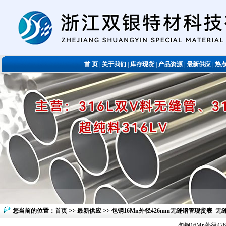
首 页
|
关于我们
|
库存现货
|
产品资源
|
最新供应
|
热
您当前的位置：
首页
>>
最新供应
>> 包钢16Mn外径426mm无缝钢管现货表 
包钢16Mn外径4