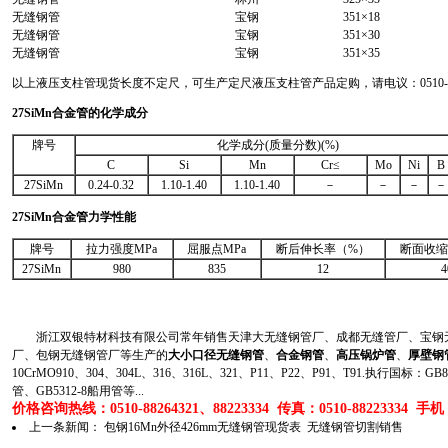
无缝钢管
宝钢
351×18
无缝钢管
宝钢
351×30
无缝钢管
宝钢
351×35
以上液压支柱管现货长度不定尺，可生产定尺液压支柱管产品定购，请电议：0510-882
27SiMn
合金管的化学成分
牌号
化学成分(质量分数)(%)
C
Si
Mn
Cr≤
Mo
Ni
B
27SiMn
0.24-0.32
1.10-1.40
1.10-1.40
－
－
－
－
27SiMn
合金管力学性能
牌号
拉力强度MPa
屈服点MPa
断后伸长率（%）
断面收缩
27SiMn
980
835
12
4
浙江双银特材科技有限公司常年销售天津大无缝钢管厂、成都无缝管厂、宝钢无
厂、包钢无缝钢管厂等生产的
大小口径无缝钢管
、
合金钢管
、
高压锅炉管
、
厚壁钢
10CrMO910、304、304L、316、316L、321、P11、P22、P91、T91.执行国标
管、GB5312-8船用管等...
价格咨询热线：0510-88264321、88223334 传真：0510-88223334 手机：1
上一条新闻：
包钢16Mn外径426mm无缝钢管现货表 无缝钢管切割销售