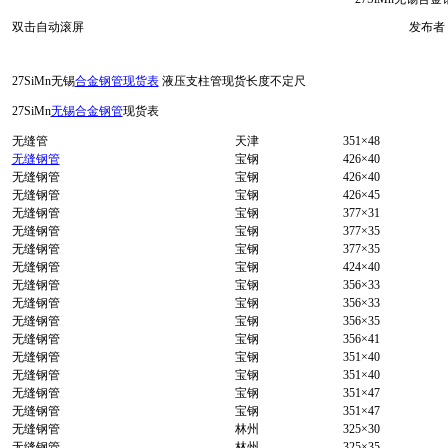
双击自动滚屏
发布者：
27SiMn无锡
合金钢管现货表
液压支柱管现货长度不定尺
27SiMn
无锡合金钢管
现货表
无缝管
天津
351×48
无缝钢管
宝钢
426×40
无缝钢管
宝钢
426×40
无缝钢管
宝钢
426×45
无缝钢管
宝钢
377×31
无缝钢管
宝钢
377×35
无缝钢管
宝钢
377×35
无缝钢管
宝钢
424×40
无缝钢管
宝钢
356×33
无缝钢管
宝钢
356×33
无缝钢管
宝钢
356×35
无缝钢管
宝钢
356×41
无缝钢管
宝钢
351×40
无缝钢管
宝钢
351×40
无缝钢管
宝钢
351×47
无缝钢管
宝钢
351×47
无缝钢管
林州
325×30
无缝钢管
林州
325×35