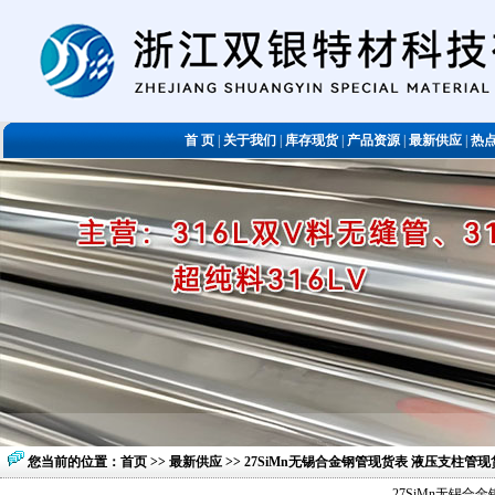
首 页
|
关于我们
|
库存现货
|
产品资源
|
最新供应
|
热
您当前的位置：
首页
>>
最新供应
>> 27SiMn无锡合金钢管现货表 液压支柱管
27SiMn无锡