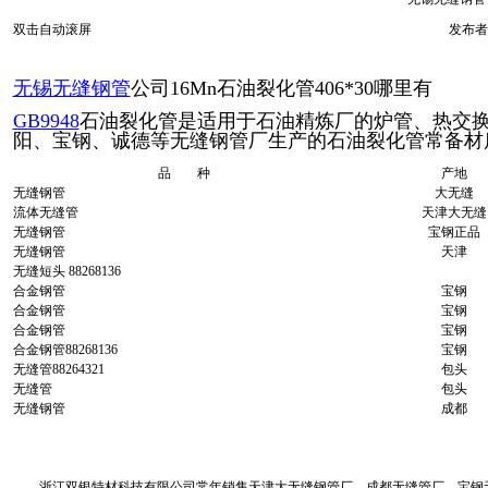
双击自动滚屏
发布者
无锡无缝钢管
公司16Mn石油裂化管406*30哪里有
GB9948
石油裂化管是适用于石油精炼厂的炉管、热交
阳、宝钢、诚德等无缝钢管厂生产的石油裂化管常备材质:20# 16Mn
品 种
产地
无缝钢管
大无缝
流体无缝管
天津大无缝
无缝钢管
宝钢正品
无缝钢管
天津
无缝短头 88268136
合金钢管
宝钢
合金钢管
宝钢
合金钢管
宝钢
合金钢管88268136
宝钢
无缝管88264321
包头
无缝管
包头
无缝钢管
成都
浙江双银特材科技有限公司常年销售天津大无缝钢管厂、成都无缝管厂、宝钢无