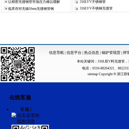
让精密无缝钢管市场压力难以缓解
316LVV不锈钢管
316LVV不锈钢无缝管
低库存对无锡16mn无缝钢管钢
信息导航
|
信息平台
|
热点信息
|
锅炉管现货
|
焊
本站关键词：
316L双V料无缝管
，
电话：0510-88264321、88223
sitemap
Copyright ®
在线客服
客服1