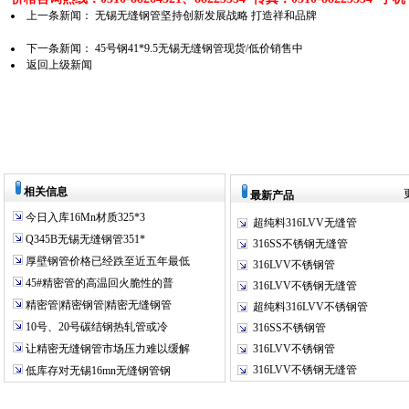
上一条新闻：
无锡无缝钢管坚持创新发展战略 打造祥和品牌
下一条新闻：
45号钢41*9.5无锡无缝钢管现货/低价销售中
返回上级新闻
相关信息
最新产品
今日入库16Mn材质325*3
超纯料316LVV无缝管
Q345B无锡无缝钢管351*
316SS不锈钢无缝管
厚壁钢管价格已经跌至近五年最低
316LVV不锈钢管
45#精密管的高温回火脆性的普
316LVV不锈钢无缝管
精密管|精密钢管|精密无缝钢管
超纯料316LVV不锈钢管
10号、20号碳结钢热轧管或冷
316SS不锈钢管
让精密无缝钢管市场压力难以缓解
316LVV不锈钢管
316LVV不锈钢无缝管
低库存对无锡16mn无缝钢管钢