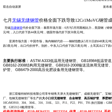
双击自动滚屏
发布者
七月
无锡无缝钢管
价格全面下跌导致12Cr1MoVG钢管
无锡
无缝钢管
代价全面下跌：泰西市场方面：
6
月与
5
月同期相比力，美国钢（铸
元
/
吨，入口代价下跌
44
美元
/
吨，德国市场代价下跌
50
美元
/
吨。
亚洲市场方面：中国市场，海内钢材代价
——
钢材指数从
5
月
31
日
的
648
美元
/
吨
跌
3
美元
/
吨，出口代价持平。别的，中东入口代价下跌
25
美元
/
吨，土耳其出口下跌
主要执行标准
：
ASTM A333
低温用无缝钢管、
GB18984
低温管道
GB8162-2008
结构用无缝钢管、
GB8163-2008
输送流体用无缝管
炉管、
GB6479-2000
高压化肥设备用无缝钢管等。
浙江双银特材科技有限公司常年销售天津大无缝钢管厂、成都无缝管厂、宝钢无
厂、包钢无缝钢管厂等生产的
大小口径无缝钢管
、
合金钢管
、
高压锅炉管
、
厚壁钢
10CrMO910、304、304L、316、316L、321、P11、P22、P91、T91.执行国标
管、GB5312-8船用管等...
价格咨询热线：0510-88264321、88223334 传真：0510-88223334 手机：1