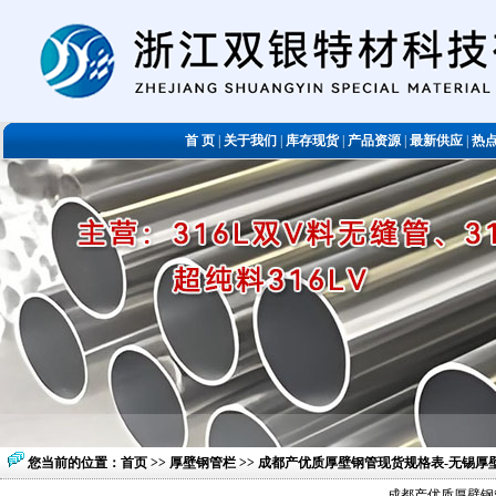
首 页
|
关于我们
|
库存现货
|
产品资源
|
最新供应
|
热
您当前的位置：
首页
>>
厚壁钢管栏
>> 成都产优质厚壁钢管现货规格表-无锡
成都产优质厚壁钢