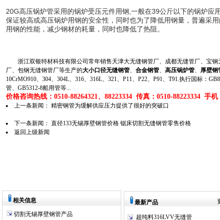
20G高压锅炉管采用的锅炉受压元件用钢,一般在39公斤以下的锅炉
保证较高或高压锅炉用钢的安全性，同时也为了降低用钢量，普遍采用
用钢的性能，减少钢材的耗量，同时也降低了热阻。
浙江双银特材科技有限公司常年销售天津大无缝钢管厂、成都无缝管厂、宝钢无
厂、包钢无缝钢管厂等生产的
大小口径无缝钢管
、
合金钢管
、
高压锅炉管
、
厚壁钢
10CrMO910、304、304L、316、316L、321、P11、P22、P91、T91.执行国标
管、GB5312-8船用管等...
价格咨询热线：0510-88264321、88223334 传真：0510-88223334 手机：1
上一条新闻：
精密钢管为缓解供应压力提供了很好的突破口
下一条新闻：
直径133无锡厚壁钢管价格 锯床切割无缝钢管零售价格
返回上级新闻
相关信息
最新产品
切割无锡厚壁钢管产品
超纯料316LVV无缝管