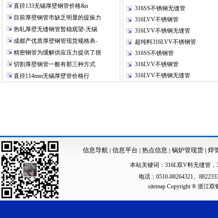
直径133无锡厚壁钢管价格&n
316SS不锈钢无缝管
目前厚壁钢管市缺乏明显的提振力
316LVV不锈钢管
热轧厚壁无缝钢管暂稳观望-无锡
316LVV不锈钢无缝管
成都产优质厚壁钢管现货规格表-
超纯料316LVV不锈钢管
精密钢管为缓解供应压力提供了很
316SS不锈钢管
切割厚壁钢管一般有那三种方式
316LVV不锈钢管
316LVV不锈钢无缝管
直径114mm无锡厚壁管价格行
信息导航
|
信息平台
|
热点信息
|
锅炉管现货
|
焊
本站关键词：
316L双V料无缝管
，
电话：0510-88264321、88223
sitemap
Copyright ®