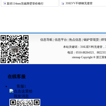
316LVV不锈钢无缝管
直径114mm无锡厚壁管价格行
信息导航
|
信息平台
|
热点信息
|
锅炉管现货
|
焊
本站关键词：
316L双V料无缝管
，
电话：0510-88264321、88223
sitemap
Copyright ®
在线客服
客服1