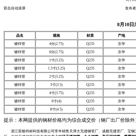
双击自动滚屏
发布者
8月10
品名
规格
材质
产地
镀锌管
4分(2.75)
Q235
京华
镀锌管
6分(2.75)
Q235
京华
镀锌管
1寸(3.25)
Q235
京华
镀锌管
1.5寸(3.25)
Q235
京华
镀锌管
2寸(3.25)
Q235
京华
镀锌管
3寸(3.5)
Q235
京华
镀锌管
4寸(3.75)
Q235
京华
镀锌管
6寸(4)
Q235
京华
镀锌管
8寸(4.5)
Q235
京华
提示：本网提供的钢材价格均为综合成交价（钢厂出厂价除外
浙江双银特材科技有限公司常年销售天津大无缝钢管厂、成都无缝管厂、宝钢无