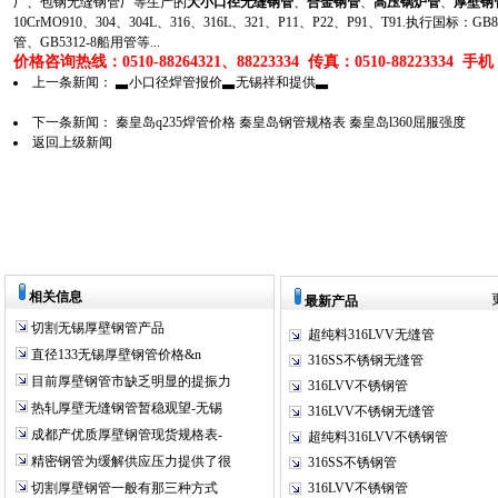
厂、包钢无缝钢管厂等生产的
大小口径无缝钢管
、
合金钢管
、
高压锅炉管
、
厚壁钢
10CrMO910、304、304L、316、316L、321、P11、P22、P91、T91.执行国标
管、GB5312-8船用管等...
价格咨询热线：0510-88264321、88223334 传真：0510-88223334 手机：1
上一条新闻：
▃小口径焊管报价▃无锡祥和提供▃
下一条新闻：
秦皇岛q235焊管价格 秦皇岛钢管规格表 秦皇岛l360屈服强度
返回上级新闻
相关信息
最新产品
切割无锡厚壁钢管产品
超纯料316LVV无缝管
直径133无锡厚壁钢管价格&n
316SS不锈钢无缝管
目前厚壁钢管市缺乏明显的提振力
316LVV不锈钢管
热轧厚壁无缝钢管暂稳观望-无锡
316LVV不锈钢无缝管
成都产优质厚壁钢管现货规格表-
超纯料316LVV不锈钢管
精密钢管为缓解供应压力提供了很
316SS不锈钢管
切割厚壁钢管一般有那三种方式
316LVV不锈钢管