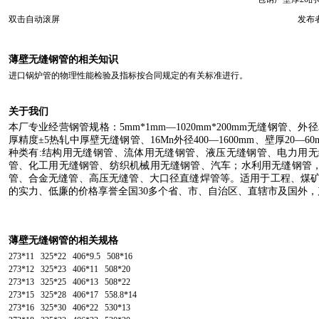
双击自动滚屏
发布者
薄壁无缝钢管的相关知识
进口锅炉管的物理性能检验及指标按合同规定的有关标准进行。
关于我们
本厂专业经营钢管规格：
5mm
*
1mm
—
1020mm
*
200mm
无缝钢管、外径
厚精度±
5
热轧中厚壁无缝钢管、
16Mn
外径
400
—
1600mm
、壁厚
20
—
60
种类有
:
结构用无缝钢管、流体用无缝钢管、液压无缝钢管、电力用无
管、化工用无缝钢管、纺织机械用无缝钢管、汽车；水利用无缝钢管
管、合金无缝管、高压无缝管、大口径直缝焊管等。适用于工程、煤
的实力、低廉的价格享誉全国
30
多个省、市、自治区、直辖市及国外，
薄壁无缝钢管的相关规格
273*11 325*22 406*9.5 508*16
273*12 325*23 406*11 508*20
273*13 325*25 406*13 508*22
273*15 325*28 406*17 558.8*14
273*16 325*30 406*22 530*13