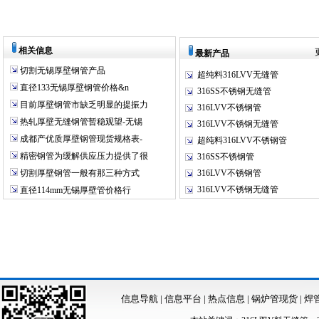
相关信息
最新产品
切割无锡厚壁钢管产品
超纯料316LVV无缝管
直径133无锡厚壁钢管价格&n
316SS不锈钢无缝管
目前厚壁钢管市缺乏明显的提振力
316LVV不锈钢管
热轧厚壁无缝钢管暂稳观望-无锡
316LVV不锈钢无缝管
成都产优质厚壁钢管现货规格表-
超纯料316LVV不锈钢管
精密钢管为缓解供应压力提供了很
316SS不锈钢管
切割厚壁钢管一般有那三种方式
316LVV不锈钢管
316LVV不锈钢无缝管
直径114mm无锡厚壁管价格行
信息导航
|
信息平台
|
热点信息
|
锅炉管现货
|
焊