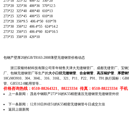
273*18 325*32 406*32 530*20
273*20 325*36 406*36 570*12.5
273*22 325*40 406*40 610*13
273*25 325*45 406*55 610*18
273*28 356*9.5 406.4*50 610*78
273*30 356*12 406.4*55 624*14.2
273*32 356*15 406.4*60 824*16.5
273*35 356*19 426*10
包钢产壁厚20的GB/T8163-2008薄壁无缝钢管价格动态
浙江双银特材科技有限公司常年销售天津大无缝钢管厂、成都无缝管厂、宝钢无
厂、包钢无缝钢管厂等生产的
大小口径无缝钢管
、
合金钢管
、
高压锅炉管
、
厚壁钢
10CrMO910、304、304L、316、316L、321、P11、P22、P91、T91.执行国标
管、GB5312-8船用管等...
价格咨询热线：0510-88264321、88223334 传真：0510-88223334 手机：1
上一条新闻：
茂名中钢联产273*16的K55精密液压无缝钢管无缝钢管外径
下一条新闻：
12月10日外径51的K55精密无缝钢管今日成交欠佳
返回上级新闻