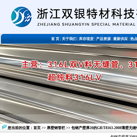
首 页
|
关于我们
|
库存现货
|
产品资源
|
最新供应
|
热
您当前的位置：
首页
>>
厚壁钢管栏
>> 包钢产壁厚20的GB/T8163-2008薄壁
包钢产壁厚20的G