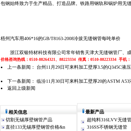
包钢始终致力于生产精品、打造品牌。铁路用钢轨和锅炉用无缝钢
梧州汽车用406*16的GB/T8163-2008冷拔无缝钢管每吨单价
浙江双银特材科技有限公司常年销售天津大无缝钢管厂、成都
价格咨询热线：0510-88264321、88223334 传真：0510-88223334 手机：139
上一条新闻：
台州11月29日可来料加工壁厚3.5的Q345
下一条新闻：
临汾11月30日可来料加工壁厚20的ASTM A
返回上级新闻
最新产品
相关信息
切割无锡厚壁钢管产品
超纯料316LVV无缝
直径133无锡厚壁钢管价格&n
316SS不锈钢无缝管