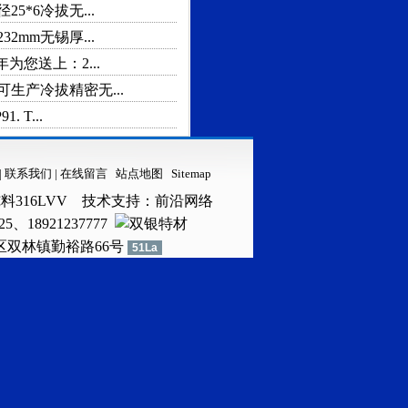
25*6冷拔无...
32mm无锡厚...
年为您送上：2...
可生产冷拔精密无...
91. T...
|
联系我们
|
在线留言
站点地图
Sitemap
料316LVV
技术支持：
前沿网络
25、18921237777
浔区双林镇勤裕路66号
51La