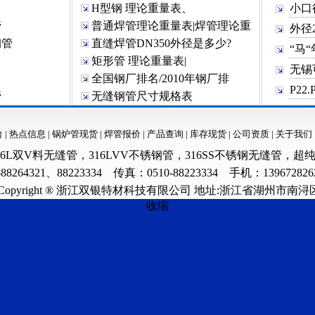
H型钢 理论重量表、
小口径
管
普通焊管理论重量表|焊管理论重
外径2
钢管
直缝焊管DN350外径是多少?
“马“
矩形管 理论重量表|
无锡
全国钢厂排名/2010年钢厂排
P22.P
管
无缝钢管尺寸规格表
台
|
热点信息
|
锅炉管现货
|
焊管报价
|
产品查询
|
库存现货
|
公司资质
|
关于我们
16L双V料无缝管
，
316LVV不锈钢管
，
316SS不锈钢无缝管
，
超纯
88264321、88223334 传真：0510-88223334 手机：139672826
Copyright ® 浙江双银特材科技有限公司 地址:浙江省湖州市南
收缩