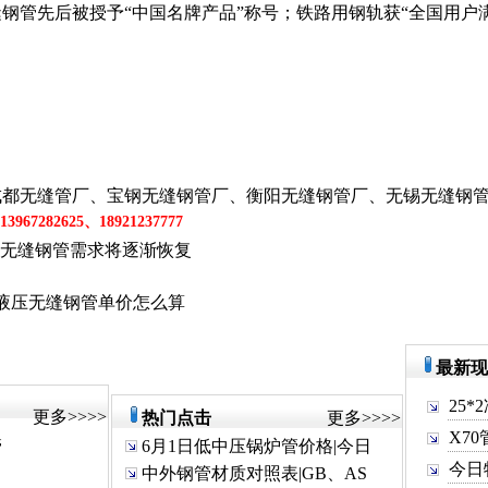
管先后被授予“中国名牌产品”称号；铁路用钢轨获“全国用户满意
无缝管厂、宝钢无缝钢管厂、衡阳无缝钢管厂、无锡无缝钢管
67282625、18921237777
C液压无缝钢管需求将逐渐恢复
53液压无缝钢管单价怎么算
最新现
25*
更多
>>>>
热门点击
更多
>>>>
X70
管
6月1日低中压锅炉管价格|今日
今日特
中外钢管材质对照表|GB、AS