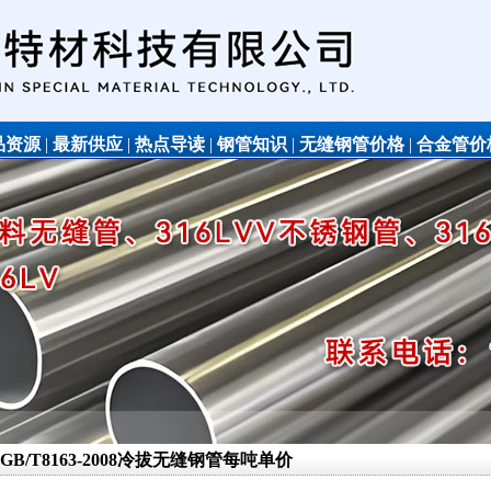
品资源
|
最新供应
|
热点导读
|
钢管知识
|
无缝钢管价格
|
合金管价
不锈钢管
的GB/T8163-2008冷拔无缝钢管每吨单价