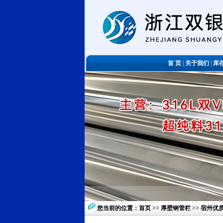
首 页
|
关于我们
|
库
您当前的位置：
首页
>>
厚壁钢管栏
>> 宿州优