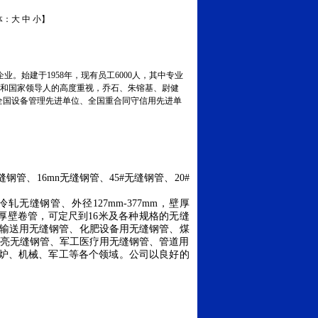
体：
大
中
小
】
始建于1958年，现有员工6000人，其中专业
历届党和国家领导人的高度重视，乔石、朱镕基、尉健
全国设备管理先进单位、全国重合同守信用先进单
缝钢管、
16mn
无缝钢管、
45#
无缝钢管、
20#
冷轧无缝钢管、外径
127mm
-377mm
，壁厚
厚壁卷管，可定尺到
16
米
及各种规格的无缝
输送用无缝钢管、化肥设备用无缝钢管、煤
光亮无缝钢管、军工医疗用无缝钢管、管道用
炉、机械、军工等各个领域。公司以良好的