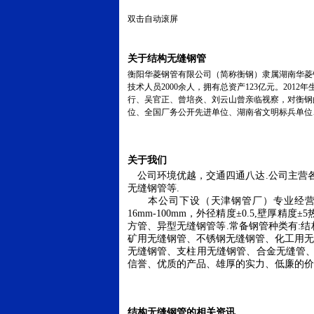
双击自动滚屏
关于结构无缝钢管
衡阳华菱钢管有限公司（简称衡钢）隶属湖南华菱钢
技术人员2000余人，拥有总资产123亿元。201
行、吴官正、曾培炎、刘云山曾亲临视察，对衡钢
位、全国厂务公开先进单位、湖南省文明标兵单位
关于我们
公司环境优越，交通四通八达
.
公司主营
无缝钢管等
.
本公司下设（天津钢管厂）专业经营
16mm
-100mm
，外径精度±
0.5,
壁厚精度±
5
方管、异型无缝钢管等
.
常备钢管种类有
:
结
矿用无缝钢管、不锈钢无缝钢管、化工用无
无缝钢管、支柱用无缝钢管、合金无缝管
信誉、优质的产品、雄厚的实力、低廉的价
结构无缝钢管的相关资讯