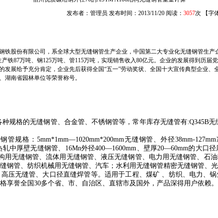
发布者：管理员 发布时间：2013/11/20 阅读：
3057
次 【字
铁股份有限公司，系全球大型无缝钢管生产企业，中国第二大专业化无缝钢管生产企业。
2年生产铁87万吨、钢125万吨、管115万吨，实现销售收入80亿元。企业的发展得到
的发展给予充分肯定，企业先后获得全国“五一”劳动奖状、全国十大宣传典型企业、
、湖南省园林单位等荣誉称号。
各种规格的无缝钢管、合金管、不锈钢管等，常年库存无缝管有
:Q345B
无
钢管规格：
5mm
*
1mm
—
1020mm
*
200mm
无缝钢管、外径
38mm
-127mm
热轧中厚壁无缝钢管、
16Mn
外径
400
—
1600mm
、壁厚
20
—
60mm
的大口径
构用无缝钢管、流体用无缝钢管、液压无缝钢管、电力用无缝钢管、石油
缝钢管、纺织机械用无缝钢管、汽车；水利用无缝钢管精密无缝钢管、
、高压无缝管、大口径直缝焊管等。适用于工程、煤矿
、纺织、电力、锅
格享誉全国
30
多个省、市、自治区、直辖市及国外，产品深得用户依赖。