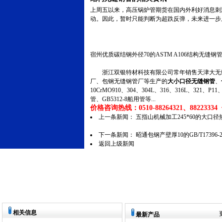
上周五以来，高压锅炉管期货在国内外利好消息刺
动。因此，暂时只能判断为超跌反弹，未来进一步
宿州优质碳结钢外径70的ASTM A106结构无缝钢
浙江双银特材科技有限公司常年销售天津大无缝
厂、包钢无缝钢管厂等生产的
大小口径无缝钢管
、
10CrMO910、304、304L、316、316L、321
管、GB5312-8船用管等...
价格咨询热线：0510-88264321、88223334 传
上一条新闻：
五指山机械加工245*60的大口
下一条新闻：
昭通包钢产壁厚10的GB/T1739
返回上级新闻
相关信息
最新产品