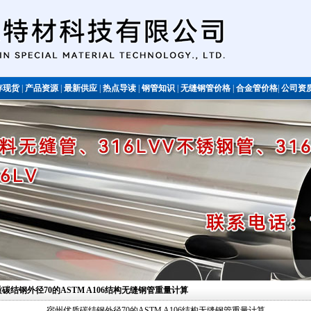
存现货
|
产品资源
|
最新供应
|
热点导读
|
钢管知识
|
无缝钢管价格
|
合金管价格
|
公司资
不锈钢管
质碳结钢外径70的ASTM A106结构无缝钢管重量计算
宿州优质碳结钢外径70的ASTM A106结构无缝钢管重量计算