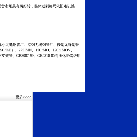
现货市场虽有所好转，整体过剩格局依旧难以撼
小无缝钢管厂、冶钢无缝钢管厂、鞍钢无缝钢管
C/D/E）、27SIMN、15CrMO、12Cr1MOV、
液压支架管、GB3087-99、GB5310-85高压化肥锅炉用
更多
>>>>