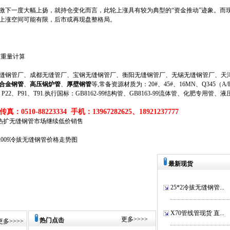
激下一度大幅上扬，就持仓变化而言，此轮上涨具有较为典型的“资金推动”迹象。而
上涨空间可能有限，后市或再现盘整格局。
管重量计算
钢管厂、成都无缝管厂、宝钢无缝钢管厂、衡阳无缝钢管厂、无锡无缝钢管厂、天津
合金钢管
、
高压锅炉管
、
厚壁钢管
等,常备资源材质为：20#、45#、16MN、Q345（A/B/
、P11、P22、P91、T91.执行国标：GB8162-99结构管、GB8163-99流体管、化肥专用管、
真：0510-88223334 手机：13967282625、18921237777
径热扩无缝钢管市场继续低价销售
6-2009冷拔无缝钢管价格走势图
最新现货
25*2冷拔无缝钢管...
X70管线管现货 直...
更多
>>>>
热门点击
更多
>>>>