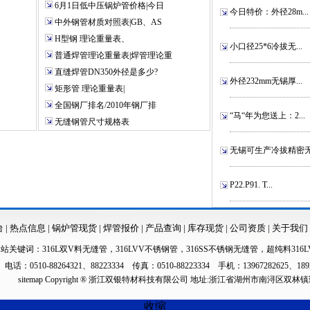
6月1日低中压锅炉管价格|今日
今日特价：外径28m...
中外钢管材质对照表|GB、AS
H型钢 理论重量表、
小口径25*6冷拔无...
普通焊管理论重量表|焊管理论重
直缝焊管DN350外径是多少?
外径232mm无锡厚...
矩形管 理论重量表|
全国钢厂排名/2010年钢厂排
“马“年为您送上：2...
无缝钢管尺寸规格表
无锡可生产冷拔精密无.
P22.P91. T...
台
|
热点信息
|
锅炉管现货
|
焊管报价
|
产品查询
|
库存现货
|
公司资质
|
关于我们
本站关键词：
316L双V料无缝管
，
316LVV不锈钢管
，
316SS不锈钢无缝管
，
超纯料316L
电话：0510-88264321、88223334 传真：0510-88223334 手机：13967282625、189
sitemap
Copyright ® 浙江双银特材科技有限公司 地址:浙江省湖州市南浔区双林
收缩