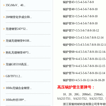
锅炉管45×3.5-4-5-6-7-8-9
35CrMoV、40...
锅炉管48×3.5-4-5-6-7-8-9-10
锅炉管51×3.5-4-5-6-7-8-9-10
20#钢管化学成分和...
锅炉管56×3.5-4-5-6-7-8-9-10
无缝钢管245*32...
锅炉管57×3.5-5-6-7-8-9-10-12
锅炉管60×3.5-4.5-5-6-7-8-9-12-14
无锡无缝钢管Φ108...
锅炉管63×3.5-4.5-5-6-7-8-9-10-12-1
锅炉管68×4-4.5-5-6-7-8-9-10-12-14-
热轧无缝钢管48*3...
锅炉管70×4-4.5-5-6-7-8-9-10-12-15-
无锡GB5310高压...
锅炉管73×4-4.5-5-6-7-8-9-10-12-15
锅炉管76×4-4.5-5-6-7-8-9-10-12-14
GB/T9711.2...
锅炉管83×4.5-5-10-12-14-16-18-20
高压锅炉管主要牌号：
16Mn无锡合金钢管...
10、20、20G、20MnG、25MnG、15C
SA213 T11、SA213 T12、SA213 T22
16Mn外径199*...
浙江双银特材科技有限公司常年销售