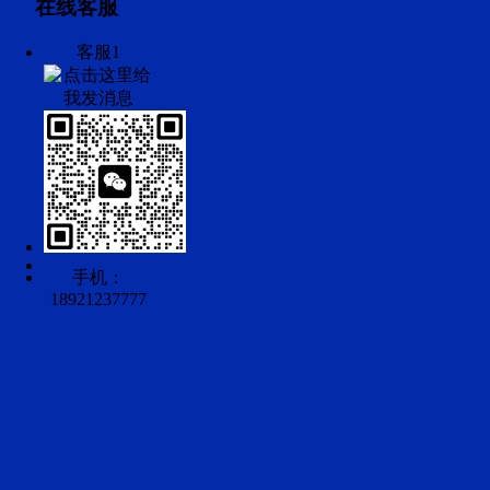
在线客服
客服1
手机：
18921237777