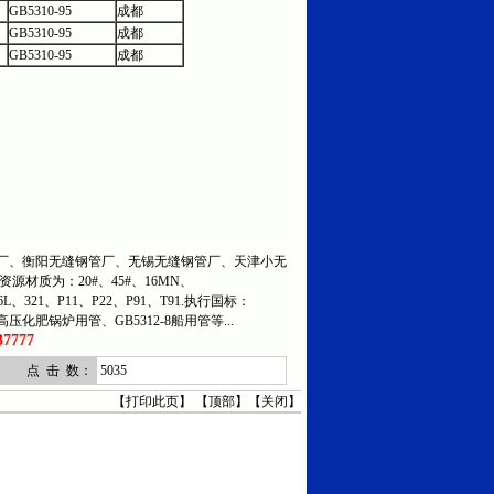
GB5310-95
成都
GB5310-95
成都
GB5310-95
成都
、衡阳无缝钢管厂、无锡无缝钢管厂、天津小无
资源材质为：20#、45#、16MN、
316L、321、P11、P22、P91、T91.执行国标：
5高压化肥锅炉用管、GB5312-8船用管等...
7777
点 击 数：
5035
【
打印此页
】 【
顶部
】【
关闭
】