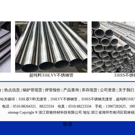
超纯料316LVV不锈钢管
316SS不锈钢管
台
|
热点信息
|
锅炉管现货
|
焊管报价
|
产品查询
|
库存现货
|
公司资质
|
关于我们
本站关键词：
316L双V料无缝管
，
316LVV不锈钢管
，
316SS不锈钢无缝管
，
超纯料316L
电话：0510-88264321、88223334 传真：0510-88223334 手机：13967282625、189
sitemap
Copyright ® 浙江双银特材科技有限公司 地址:浙江省湖州市南浔区双林
收缩