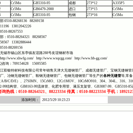
0
Cr5Mo
GB5310-95
成都
273*12
A335P5
2
Cr5Mo
GB6479-2000
进口
273*15
Cr5Mo
4
Cr5Mo
GB5310-95
包钢
273*16
Cr5Mo
0510-88268136 88269158
511196 13812042226
10-88267553
0510-88264321 88268567
258567 13382886444
10-88269156
无锡市锡山区东亭镇友谊路288号友谊钢材市场
p://www.xhwfg.com/ http://www.wxqcgg.com/ http://www.hb-gg.com/
咨询：709154628 15695585
双银特材科技有限公司常年销售天津大无缝钢管厂、成都无缝管厂、宝钢无缝钢管厂
厂、冶钢无缝钢管厂、鞍钢无缝钢管厂、包钢无缝钢管厂等生产的
各种无缝管
等,常备
（A/B/C/D/E）、27SIMN、15CrMO、12Cr1MOV、10CrMO910、304、304L、316、
62-99结构管、GB8163-99流体管、化肥专用管、液压支架管、GB3087-99、GB5310-8
热线：0510-88264321、88223334 传真：0510-88223334 手机：1892123
添加时间：
2012/5/29 10:23:23