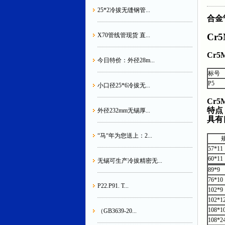
25*2冷拔无缝钢管...
合金
Cr
X70管线管现货 直...
Cr5
今日特价：外径28m...
标号
P5
小口径25*6冷拔无...
Cr5
特点
外径232mm无锡厚...
具有
“马“年为您送上：2...
57*11
60*11
无锡可生产冷拔精密无...
89*9
76*10
P22.P91. T...
102*9
102*1
108*1
（GB3639-20...
108*2