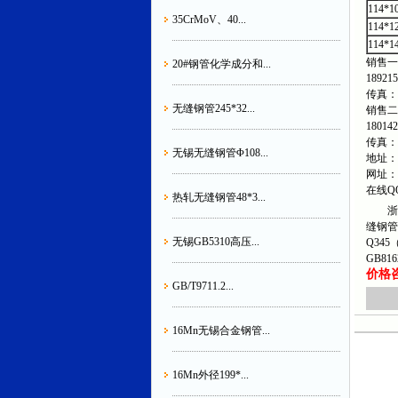
114*1
35CrMoV、40...
114*1
114*1
销售一部:
20#钢管化学成分和...
18921
传真：05
无缝钢管245*32...
销售二部：
18014
传真：05
无锡无缝钢管Φ108...
地址：
网址：htt
在线QQ
热轧无缝钢管48*3...
浙江
缝钢管
无锡GB5310高压...
Q345
GB81
价格咨询
GB/T9711.2...
16Mn无锡合金钢管...
16Mn外径199*...