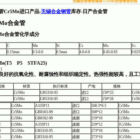
无锡合金钢管规格 Cr5Mo合金钢管价格
管Cr5Mo进口产品-
无锡合金钢管
库存-日产合金管
5Mo合金管
Mo
合金管化学成分
C
Mn
Si
Cr
Mo
S≤
0.15max
0.3-0.6
0.5max
4.0-6.0
0.45-0.65
0.025
Mo(T5 P5 STFA25)
：
良好的抗氧化性、耐腐蚀性和组织稳定性。热强性能较高，且工
规格
材质
执行标准
产地
规格
Cr5Mo
GB5310-95
进口
159*25
Cr5
Cr5Mo
GB5310-95
进口
159*28
Cr5
Cr5Mo
A335P11
进口
168.3*6.5
Cr5Mo
Cr5Mo
GB8163-99
进口
168*12
Cr5Mo
Cr5Mo
GB8162-99
成都
219*10
Cr5Mo
2
Cr5Mo
A335P11
成都
219*12
1Cr5Mo
0
1Cr5Mo
GB5310-95
成都
273*10
Cr5Mo
4
Cr5Mo
GB5310-95
成都
273*10
1Cr5Mo