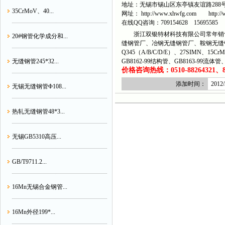
地址：无锡市锡山区东亭镇友谊路288
35CrMoV、40...
网址： http://www.xhwfg.com http://w
在线QQ咨询：709154628 15695585
浙江双银特材科技有限公司常年销售
20#钢管化学成分和...
缝钢管厂、冶钢无缝钢管厂、鞍钢无缝
Q345（A/B/C/D/E）、27SIMN、15C
无缝钢管245*32...
GB8162-99结构管、GB8163-99流
价格咨询热线：0510-88264321、882
添加时间：
2012/
无锡无缝钢管Φ108...
热轧无缝钢管48*3...
无锡GB5310高压...
GB/T9711.2...
16Mn无锡合金钢管...
16Mn外径199*...