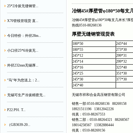
25*2冷拔无缝钢管...
冶钢45#厚壁管φ180*50每
冶钢45#厚壁管φ180*50每支几米长
X70管线管现货 直...
热线0510-88268136
厚壁无缝钢管现货表
今日特价：外径28m...
180*50
245*44
180*55
273*30
小口径25*6冷拔无...
245*12
299*31
245*14
299*32
外径232mm无锡厚...
245*16
325*40
245*25
351*30
245*30
377*30
“马“年为您送上：2...
245*40
无锡市祥和合金高压钢管有限公司
无锡可生产冷拔精密无...
销售一部:0510-88268136 88269158
18921511196 13812042226
P22.P91. T...
传真：0510-88267553
销售二部：0510-88264321 88268567
（GB3639-20...
18014258567 13382886444
传真：0510-88269156