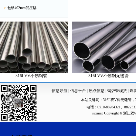
包钢402mm低压锅...
316LVV不锈钢管
316LVV不锈钢无缝管
信息导航
|
信息平台
|
热点信息
|
锅炉管现货
|
焊
本站关键词：
316L双V料无缝管
，
电话：0510-88264321、88223
sitemap
Copyright ®