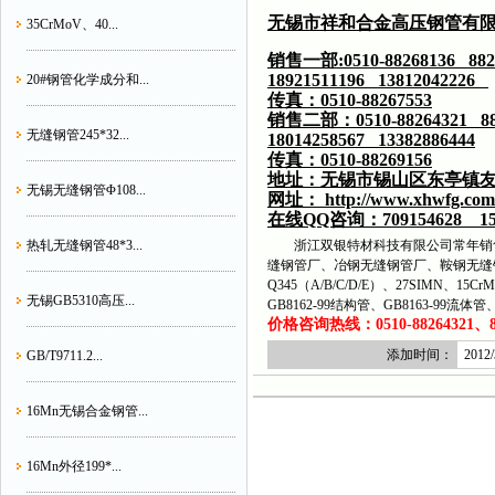
无锡市祥和合金高压钢管有
35CrMoV、40...
销售一部:0510-88268136 882
18921511196 13812042226
20#钢管化学成分和...
传真：0510-88267553
销售二部：0510-88264321 88
无缝钢管245*32...
18014258567 13382886444
传真：0510-88269156
地址：无锡市锡山区东亭镇友
无锡无缝钢管Φ108...
网址： http://www.xhwfg.co
在线QQ咨询：709154628 15
热轧无缝钢管48*3...
浙江双银特材科技有限公司常年销售
缝钢管厂、冶钢无缝钢管厂、鞍钢无缝
Q345（A/B/C/D/E）、27SIMN、15C
无锡GB5310高压...
GB8162-99结构管、GB8163-99流
价格咨询热线：0510-88264321、882
添加时间：
2012/
GB/T9711.2...
16Mn无锡合金钢管...
16Mn外径199*...