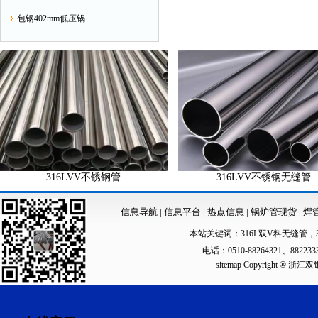
包钢402mm低压锅...
316LVV不锈钢管
316LVV不锈钢无缝管
信息导航
|
信息平台
|
热点信息
|
锅炉管现货
|
焊
本站关键词：
316L双V料无缝管
，
电话：0510-88264321、88223
sitemap
Copyright ®