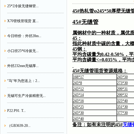
25*2冷拔无缝钢管...
45#热轧管φ245*50厚壁
45#无缝管
X70管线管现货 直...
属钢材中的一种材质，属优
今日特价：外径28m...
45
：
指此种材质中碳的含量，大概
45
钢：
小口径25*6冷拔无...
平均含碳量为0.42-0.50%，平
平均含磷量<=0.035%，平均含
外径232mm无锡厚...
45#
无缝管现货资源规格：
168*17
245*50
“马“年为您送上：2...
245*8
273*30
245*12
299*31
245*14
299*32
无锡可生产冷拔精密无...
245*16
325*40
245*25
351*30
P22.P91. T...
245*30
377*30
245*40
备注：如有未注明的45#
无缝
（GB3639-20...