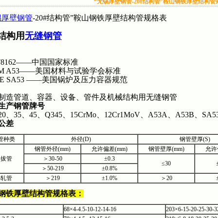
“无锡厚壁钢管-20#结构管”鞍山钢铁厚壁结构管
锡厚壁钢管
-20#结构管”鞍山钢铁厚壁结构管规格表
#结构用
无缝钢管
/T8162——中国国家标准
TM A53——美国材料与试验学会标准
ME SA53 ——美国锅炉及压力容器规范
制造管道、容器、设备、管件及机械结构用无缝钢管
生产钢管牌号
20、35、45、Q345、15CrMo、12Cr1MoV、A53A、A53B、SA
公差
管种类
外径(D)
钢管壁厚(S)
钢管外径(mm)
允许偏差(mm)
钢管壁厚(mm)
允许
冷拔管
＞30-50
±0.3
≤30
＞50-219
±0.8%
热轧管
＞219
±1.0%
＞20
钢铁厚壁结构管规格表：
68×4-4.5-10-12-14-16
203×6-15-20-25-30-3