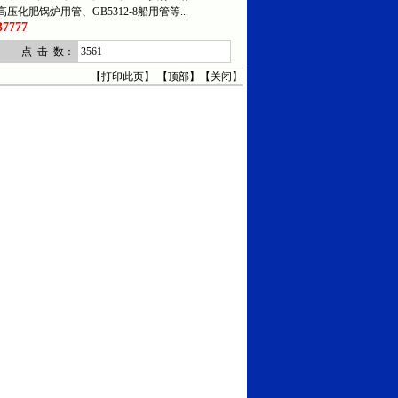
5高压化肥锅炉用管、GB5312-8船用管等...
7777
点 击 数：
3561
【
打印此页
】 【
顶部
】【
关闭
】