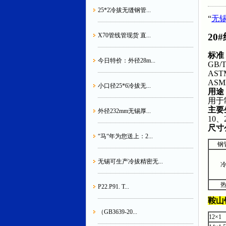
25*2冷拔无缝钢管...
“
无
20
X70管线管现货 直...
标准
今日特价：外径28m...
GB
AS
AS
小口径25*6冷拔无...
用途
用于
主要
外径232mm无锡厚...
10、
尺寸
“马“年为您送上：2...
钢
无锡可生产冷拔精密无...
P22.P91. T...
鞍山
（GB3639-20...
12×1