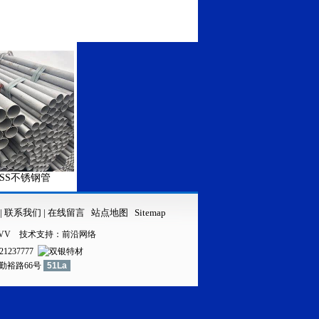
锈钢管
316LVV不锈钢管
31
|
联系我们
|
在线留言
站点地图
Sitemap
VV
技术支持：
前沿网络
21237777
镇勤裕路66号
51La