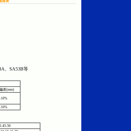
规格表
53A、SA53B等
偏差(mm)
±10%
±10%
2-45-50