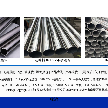
超纯料316LVV不锈钢管
316SS不
台
|
热点信息
|
锅炉管现货
|
焊管报价
|
产品查询
|
库存现货
|
公司资质
|
关于我们
本站关键词：
316L双V料无缝管
，
316LVV不锈钢管
，
316SS不锈钢无缝管
，
超纯料316L
电话：0510-88264321、88223334 传真：0510-88223334 手机：13967282625、189
sitemap
Copyright ® 浙江双银特材科技有限公司 地址:浙江省湖州市南浔区双林
收缩