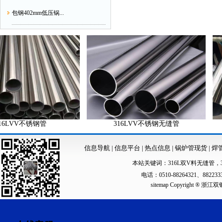
包钢402mm低压锅...
VV不锈钢管
316LVV不锈钢无缝管
信息导航
|
信息平台
|
热点信息
|
锅炉管现货
|
焊
本站关键词：
316L双V料无缝管
，
电话：0510-88264321、88223
sitemap
Copyright ®