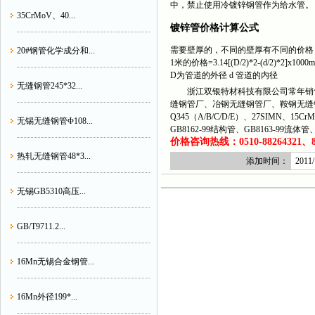
中，禁止使用冷镀锌钢管作为给水管。
35CrMoV、40...
镀锌管价格计算公式
需要壁厚的，不同的壁厚有不同的价格
20#钢管化学成分和...
1米的价格=3.14[(D/2)*2-(d/2)*2]x1000m
D为管道的外径 d 管道的内径
无缝钢管245*32...
浙江双银特材科技有限公司常年销售
缝钢管厂、冶钢无缝钢管厂、鞍钢无缝
Q345（A/B/C/D/E）、27SIMN、15C
无锡无缝钢管Φ108...
GB8162-99结构管、GB8163-99流
价格咨询热线：0510-88264321、882
热轧无缝钢管48*3...
添加时间：
2011/
无锡GB5310高压...
GB/T9711.2...
16Mn无锡合金钢管...
16Mn外径199*...