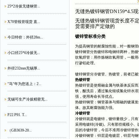
25*2冷拔无缝钢管...
无缝热镀锌钢管DN159*4
无缝热镀锌钢管现货长度不定尺
X70管线管现货 直...
货需要排产定做的
镀锌管标准分类
今日特价：外径28m...
为提高钢管的耐腐蚀性能，对一般钢管(
镀锌钢管分热镀锌和电钢锌两种，热镀
小口径25*6冷拔无...
吹氧焊管：用作炼钢吹氧用管，一般用小口径
行渗铝处理。
外径232mm无锡厚...
镀锌钢管分冷镀管、热镀管，前者已被
热镀锌管
“马“年为您送上：2...
热镀锌管是使熔融金属与铁基体反应而
铁，酸洗后，通过氯化铵或氯化锌水溶
强，使用寿命长等优点。
无锡可生产冷拔精密无...
热镀锌钢管：钢管基体与熔融的镀液发
体。故其耐腐蚀能力强。
冷镀锌管
P22.P91. T...
冷镀锌就是电镀锌，镀锌量很少，只有1
采用电镀锌(冷镀)。只有那些规模小
后的冷镀锌管，今后不准用冷镀锌管作
（GB3639-20...
冷镀锌钢管：锌层是电镀层，锌层与钢