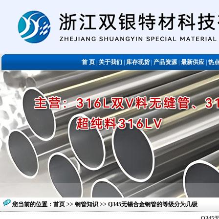
首 页
|
关于我们
|
库存现货
|
产品资源
|
最新供应
|
热
您当前的位置：
首页
>>
钢管知识
>> Q345无锡合金钢管的等级分为几级
Q34