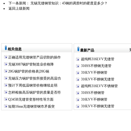
下一条新闻：
无锡无缝钢管知识：45钢的调质时的硬度是多少？
返回上级新闻
相关信息
最新产品
正确适用无缝钢管产品切割的操作
超纯料316LVV无缝管
无锡3087锅炉管制造业价格降
316SS不锈钢无缝管
20G锅炉管的价格表|20G锅
316LVV不锈钢管
无锡压力锅炉管按所接受的高温功
316LVV不锈钢无缝管
预计下周低温钢管价格继续走弱
超纯料316LVV不锈钢管
怎样检验高压锅炉管的质量是否符
316SS不锈钢管
Q345B无缝管变形特性等方面
316LVV不锈钢管
316LVV不锈钢无缝管
短期16mn无缝钢管钢市矛盾突