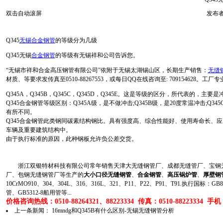
双击自动滚屏
发布者
Q345
无锡合金钢管
的等级分为几级
Q345无锡
合金钢管
的等级有无锡祥和公司告诉您。
“无锡市祥和合金高压钢管有限公司”依附于无锡太湖锡山区，长期生产销售：
无缝
材质、等要求发传真至0510-88267553，或每日QQ在线咨询至: 709154
Q345A，Q345B，Q345C，Q345D，Q345E。这是等级的区分，所代表的，主
Q345合金钢管等级区别：Q345A级，是不做冲击;Q345B级，是20度常温冲击;Q3
有所不同。
Q345合金钢管此类钢同碳素结构钢比。具有强度高、综合性能好、使用寿命长、
车辆及重要建筑结构中。
由于执行标准的原因，此种钢板允许负公差交货。
浙江双银特材科技有限公司常年销售天津大无缝钢管厂、成都无缝管厂、宝钢无
厂、包钢无缝钢管厂等生产的
大小口径无缝钢管
、
合金钢管
、
高压锅炉管
、
厚壁钢
10CrMO910、304、304L、316、316L、321、P11、P22、P91、T91.执行国标
管、GB5312-8船用管等...
价格咨询热线：0510-88264321、88223334 传真：0510-88223334 手机：1
上一条新闻：
16mndg和Q345B有什么区别-无锡无缝钢管分析