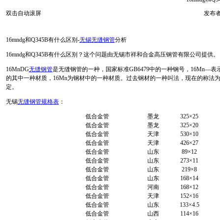
双击自动滚屏
发布者
16mndg和Q345B有什么区别-
无锡无缝钢管
分析
16mndg和Q345B有什么区别？这个问题由无锡市祥和合金高压钢管有限公司提供。
16MnDG
无缝钢管
是无缝钢管的一种，国家标准GB6479中的一种钢号，16Mn—表示
的其中一种材质，16Mn为钢材中的一种材质。过去钢材的一种叫法，现在的称法为Q3
定。
无锡
无缝钢管规格表
：
低合金管
墨龙
325×25
低合金管
墨龙
325×20
低合金管
天津
530×10
低合金管
天津
426×27
低合金管
山东
89×12
低合金管
山东
273×11
低合金管
山东
219×8
低合金管
山东
168×14
低合金管
河南
168×12
低合金管
天津
152×16
低合金管
山东
133×4.5
低合金管
山西
114×16