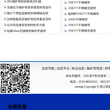
20G锅炉管的价格表|20G锅
316LVV不锈钢管
无锡压力锅炉管按所接受的高温功
316LVV不锈钢无缝管
预计下周低温钢管价格继续走弱
超纯料316LVV不锈钢管
怎样检验高压锅炉管的质量是否符
316SS不锈钢管
Q345B无缝管变形特性等方面
316LVV不锈钢管
316LVV不锈钢无缝管
短期16mn无缝钢管钢市矛盾突
信息导航
|
信息平台
|
热点信息
|
锅炉管现货
|
焊
本站关键词：
316L双V料无缝管
，
电话：0510-88264321、88223
sitemap
Copyright ®
在线客服