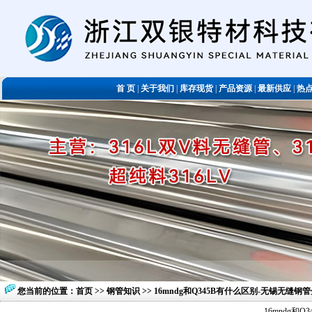
首 页
|
关于我们
|
库存现货
|
产品资源
|
最新供应
|
热
您当前的位置：
首页
>>
钢管知识
>> 16mndg和Q345B有什么区别-无锡无缝钢
16mndg和