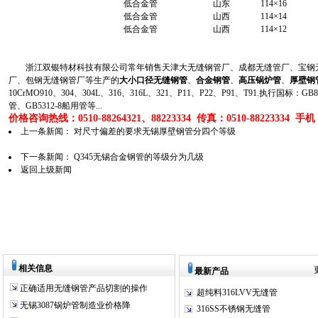
低合金管
山东
114×16
低合金管
山西
114×14
低合金管
山西
114×12
浙江双银特材科技有限公司常年销售天津大无缝钢管厂、成都无缝管厂、宝钢无
厂、包钢无缝钢管厂等生产的
大小口径无缝钢管
、
合金钢管
、
高压锅炉管
、
厚壁钢
10CrMO910、304、304L、316、316L、321、P11、P22、P91、T91.执行国标
管、GB5312-8船用管等...
价格咨询热线：0510-88264321、88223334 传真：0510-88223334 手机：1
上一条新闻：
对尺寸偏差的要求无锡厚壁钢管分四个等级
下一条新闻：
Q345无锡合金钢管的等级分为几级
返回上级新闻
相关信息
最新产品
正确适用无缝钢管产品切割的操作
超纯料316LVV无缝管
无锡3087锅炉管制造业价格降
316SS不锈钢无缝管