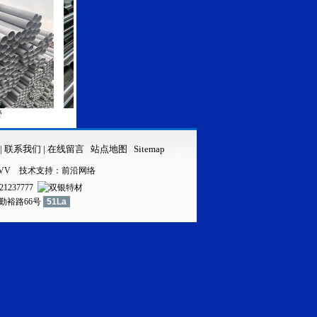
316LVV不锈钢管
316LVV不
|
联系我们
|
在线留言
站点地图
Sitemap
VV
技术支持：
前沿网络
21237777
镇勤裕路66号
51La