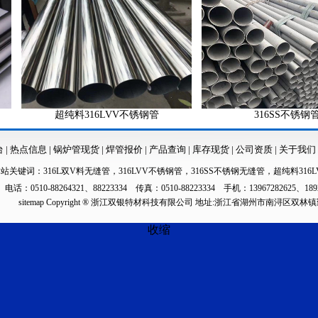
超纯料316LVV不锈钢管
316SS不锈钢管
台
|
热点信息
|
锅炉管现货
|
焊管报价
|
产品查询
|
库存现货
|
公司资质
|
关于我们
本站关键词：
316L双V料无缝管
，
316LVV不锈钢管
，
316SS不锈钢无缝管
，
超纯料316L
电话：0510-88264321、88223334 传真：0510-88223334 手机：13967282625、189
sitemap
Copyright ® 浙江双银特材科技有限公司 地址:浙江省湖州市南浔区双林
收缩