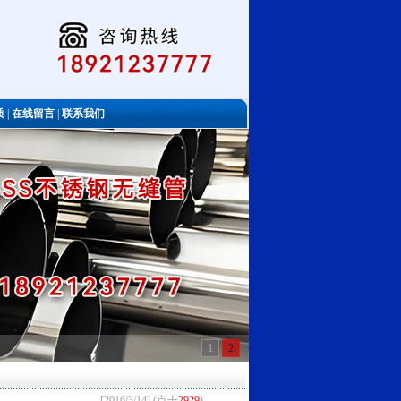
质
|
在线留言
|
联系我们
1
2
[2016/3/14] (点击
2929
)