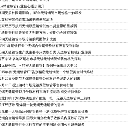
45#精密钢管行业信心逐步回升
近期受多种因素影响，16Mn无缝钢管市场价格一触即发
江苏精密光亮管市场采购将依然清淡
商家经历亏损后无锡厚壁钢管低价出货意愿明显减弱
无缝钢管行情走势暂无明确方向，短期仍会维持震荡
鞍钢无缝钢管市场冷清的局面并未改善
9月中询 钢铁行业中无锡合金钢管价格有没有受到影响
无锡无缝钢管生产线主要冷床类型分类 无缝钢管机械行业使用
春节临近 各地区钢材市场无锡无缝钢管销售价格为浮动
【无锡钢管厂－精密无缝钢管】青钢环保搬迁大事记
2015年初“无锡钢管厂”告别精密无缝钢管一个钢贸黄金时代终结
12月25日圣诞节无锡厚壁钢管公司欢迎圣诞老人的到来
12月16日浙江钢材市场无锡厚壁钢管零售价格行情
无锡无缝钢管12月份原材料市场主流弱稳 成交维持低位
河北打响了淘汰钢铁落后产能第一枪 无锡无缝钢管冲上前峰
长江经济带 引爆新一轮无锡无缝钢管的需求
金九银十无锡高压锅炉管价格下划 优质锅炉管卖出白菜价格
无锡合金钢管早报:国际大钢企欲出手收购几内亚铁矿石资产
无锡无缝钢管行业运行存在的主要问题 倒闭公司越来越多