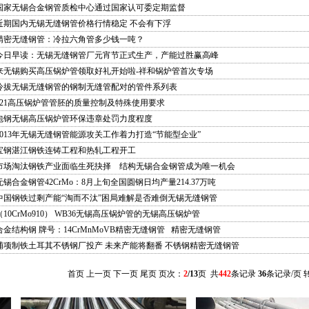
国家无锡合金钢管质检中心通过国家认可委定期监督
近期国内无锡无缝钢管价格行情稳定 不会有下浮
精密无缝钢管：冷拉六角管多少钱一吨？
今日早读：无锡无缝钢管厂元宵节正式生产，产能过胜赢高峰
来无锡购买高压锅炉管领取好礼开始啦-祥和锅炉管首次专场
冷拔无锡无缝钢管的钢制无缝管配对的管件系列表
321高压锅炉管管胚的质量控制及特殊使用要求
包钢无锡高压锅炉管环保违章处罚力度程度
2013年无锡无缝钢管能源攻关工作着力打造“节能型企业”
宝钢湛江钢铁连铸工程和热轧工程开工
市场淘汰钢铁产业面临生死抉择 结构无锡合金钢管成为唯一机会
无锡合金钢管42CrMo：8月上旬全国圆钢日均产量214.37万吨
中国钢铁过剩产能“淘而不汰”困局难解是否难倒无锡无缝钢管
（10CrMo910） WB36无锡高压锅炉管的无锡高压锅炉管
合金结构钢 牌号：14CrMnMoVB精密无缝钢管 精密无缝钢管
浦项制铁土耳其不锈钢厂投产 未来产能将翻番 不锈钢精密无缝钢管
首页
上一页
下一页
尾页
页次：
2
/13
页 共
442
条记录
36
条记录/页 