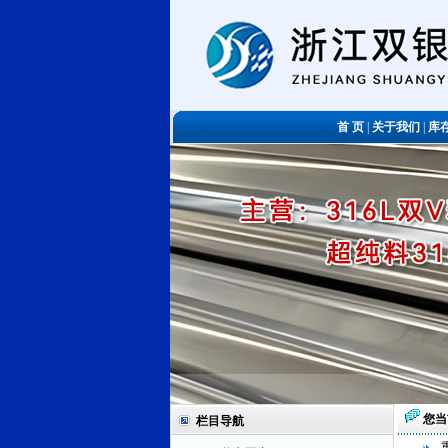
首 页
|
关于我们
|
库
您当
栏目导航