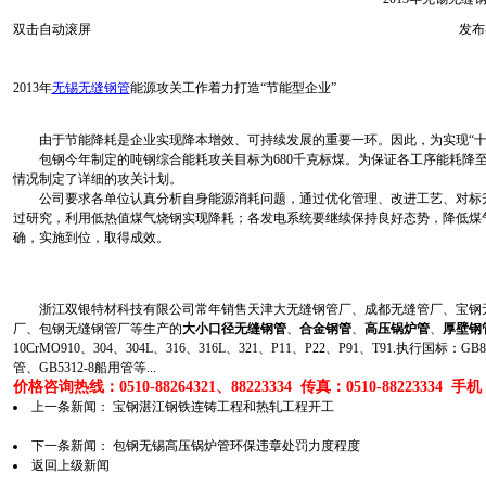
双击自动滚屏
发布者
2013年
无锡无缝钢管
能源攻关工作着力打造“节能型企业”
由于节能降耗是企业实现降本增效、可持续发展的重要一环。因此，为实现“十二五
包钢今年制定的吨钢综合能耗攻关目标为680千克标煤。为保证各工序能耗降至
情况制定了详细的攻关计划。
公司要求各单位认真分析自身能源消耗问题，通过优化管理、改进工艺、对标升
过研究，利用低热值煤气烧钢实现降耗；各发电系统要继续保持良好态势，降低煤
确，实施到位，取得成效。
浙江双银特材科技有限公司常年销售天津大无缝钢管厂、成都无缝管厂、宝钢无
厂、包钢无缝钢管厂等生产的
大小口径无缝钢管
、
合金钢管
、
高压锅炉管
、
厚壁钢
10CrMO910、304、304L、316、316L、321、P11、P22、P91、T91.执行国标
管、GB5312-8船用管等...
价格咨询热线：0510-88264321、88223334 传真：0510-88223334 手机：1
上一条新闻：
宝钢湛江钢铁连铸工程和热轧工程开工
下一条新闻：
包钢无锡高压锅炉管环保违章处罚力度程度
返回上级新闻