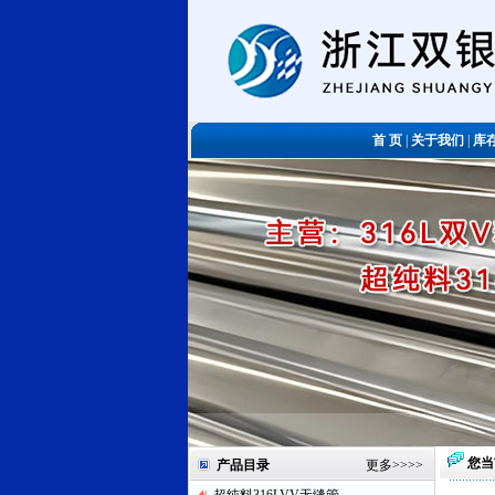
首 页
|
关于我们
|
库
您当
产品目录
更多
>>>>