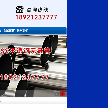
质
|
在线留言
|
联系我们
1
2
介绍