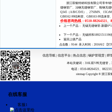
浙江双银特材科技有限公司常年销售
缝钢管厂、冶钢无缝钢管厂、鞍钢无缝
Q345（A/B/C/D/E）、27SIMN、15C
GB8162-99结构管、GB8163-99流体
价格咨询热线：0510-88264321、882
上一个产品：
无锡无缝钢管-新疆6
下一个产品：
无锡祥和18921511
返回上级产品
点击数：9144 录入时间：2016/6/2 【
打
信息导航
|
信息平台
|
热点信息
|
锅炉管现货
|
焊
本站关键词：
316L双V料无缝管
，
电话：0510-88264321、88223
sitemap
Copyright ®
在线客服
客服1