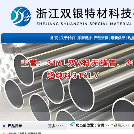
首 页
|
关于我们
|
库存现货
|
产品资源
|
最新供应
|
热
您当前位置：
首页
>>
产品展示
>>
产品目录
更多
>>>>