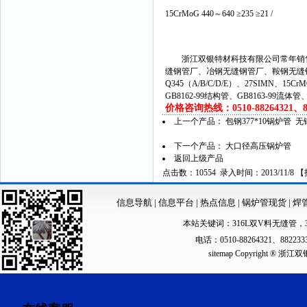
15CrMoG 440～640 ≥235 ≥21 /
浙江双银特材科技有限公司常年销售
缝钢管厂、冶钢无缝钢管厂、鞍钢无缝
Q345（A/B/C/D/E）、27SIMN、15C
GB8162-99结构管、GB8163-99流体
价格咨询热线：0510-88264321、882
上一个产品：
包钢377*10锅炉管 
下一个产品：
大口径高压锅炉管
返回上级产品
点击数：10554 录入时间：2013/11/8 【
信息导航
|
信息平台
|
热点信息
|
锅炉管现货
|
焊
本站关键词：
316L双V料无缝管
，
电话：0510-88264321、88223
sitemap
Copyright ®