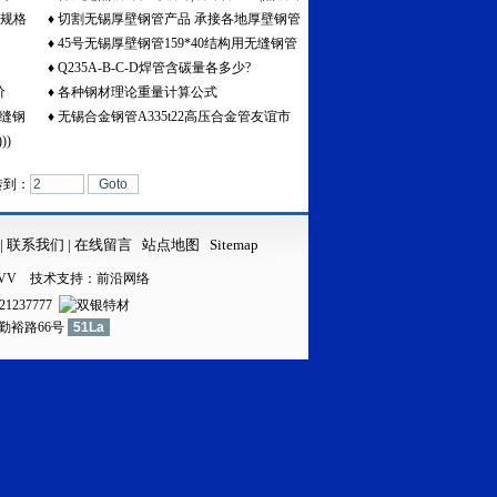
寸规格
♦
切割无锡厚壁钢管产品 承接各地厚壁钢管
与冷镀锌的区别与联系
♦
45号无锡厚壁钢管159*40结构用无缝钢管
切割订单
♦
Q235A-B-C-D焊管含碳量各多少?
规格表
价
♦
各种钢材理论重量计算公式
无缝钢
♦
无锡合金钢管A335t22高压合金管友谊市
))
场价格-国联市场价格
转到：
|
联系我们
|
在线留言
站点地图
Sitemap
VV
技术支持：
前沿网络
21237777
镇勤裕路66号
51La