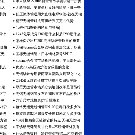
仍在
♦
年末淡季 27simn合金管市场需求进一步萎
现大
♦
无缝管钢厂要在盈利良好的情况下做一些
缩
求的
♦
低压流体输送用大直径电焊钢管-就在无锡
技术改造
♦
精密无缝管对抗弯扭转强度更占优势
祥和报价
♦
45#钢与20#钢的区别与联系|
样计
♦
L245化学成分|l360是什么材质|l290是什么
♦
怎样保证出厂20G高压锅炉管质量的重要
材质|l245管线钢管
管价格
♦
无锡42crmo合金钢管钢市更加悲凉，冬储
措施
壁无
♦
国标无缝钢管：日本钢材牌号SPHC、
无望
♦
35crmo合金管市场价格弱稳，午后部分品
SPHD等表示的意思
求态
♦
优质20G高压锅炉管含碳量的变化
种价格下调
♦
无锡锅炉专用管商家重新陷入观望之中之
♦
Q345B无缝管价格市场将再次回归平静
原因
决定
♦
厚壁无缝管市场关心供给侧改革是否能给
及可
♦
无锡无缝钢管发布近期铁矿石产品的价格
钢铁行业一剂强心剂
谷中
♦
方管尺寸规格表|方管规格表
走势情况
少钱?
♦
镀锌无锡无缝钢管DN100公称口径多少?4
量进
♦
螺旋焊管820*10每支长度12米定尺多少钱
英寸镀锌管的外径是多大?
|方钢
♦
45#冷拔精密无缝钢管的特点 无锡无缝钢
一支?
锡厚壁
♦
不锈钢无缝管尺寸公差--不锈钢管材质有
管厂热销品
管对应
♦
什么是热镀锌、冷镀锌|镀锌管工艺|热镀锌
哪些?