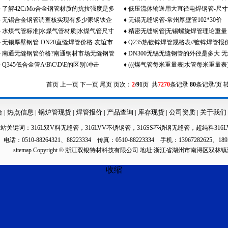
♦
了解42CrMo合金钢管材质的抗拉强度是多
♦
低压流体输送用大直径电焊钢管-尺
钢管零售价格
国标什么材质
♦
无锡合金钢管调查核实现有多少家钢铁企
♦
无锡无缝钢管-常州厚壁管102*30价
少?无锡合金钢管
表-直缝焊管报价
♦
水煤气管标准|水煤气管材质|水煤气管尺寸
♦
精密无缝钢管|无锡螺旋焊管理论重量
业入选了2012中国企业500强
格-108*30结构管每米多重
♦
无锡厚壁钢管-DN20直缝焊管价格-友谊市
♦
Q235热镀锌焊管规格表//镀锌焊管报
♦
南通无缝钢管价格?南通钢材市场无缝钢管
♦
DN300无锡无缝钢管的外径是多大 
场镀锌焊管现货
♦
Q345低合金管A\B\C\D\E的区别\冲击
♦
(((煤气管每米重量表|水管每米重量表)
货源充足
管尺寸规格表
首页
上一页
下一页
尾页
页次：
2
/91
页 共
7270
条记录
80
条记录/页 
台
|
热点信息
|
锅炉管现货
|
焊管报价
|
产品查询
|
库存现货
|
公司资质
|
关于我们
本站关键词：
316L双V料无缝管
，
316LVV不锈钢管
，
316SS不锈钢无缝管
，
超纯料316L
电话：0510-88264321、88223334 传真：0510-88223334 手机：13967282625、189
sitemap
Copyright ® 浙江双银特材科技有限公司 地址:浙江省湖州市南浔区双林
收缩