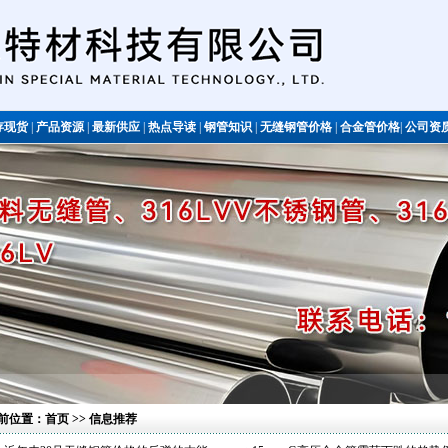
存现货
|
产品资源
|
最新供应
|
热点导读
|
钢管知识
|
无缝钢管价格
|
合金管价格
|
公司资
不锈钢管
前位置：
首页
>> 信息推荐