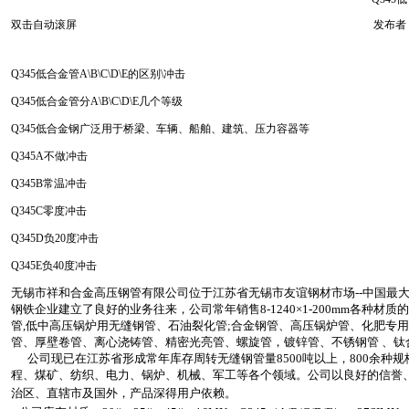
双击自动滚屏
发布者：
Q345低合金管A\B\C\D\E的区别\冲击
Q345低合金管分A\B\C\D\E几个等级
Q345低合金钢广泛用于桥梁、车辆、船舶、建筑、压力容器等
Q345A不做冲击
Q345B常温冲击
Q345C零度冲击
Q345D负20度冲击
Q345E负40度冲击
无锡
市祥和合金高压钢管有限公司位于江苏省无锡市友谊钢材市场--中国最
钢铁企业建立了良好的业务往来，公司常年销售8-1240×1-200mm各种
管,低中高压锅炉用无缝钢管、石油裂化管;合金钢管、高压锅炉管、化肥专
管、厚壁卷管、离心浇铸管、精密光亮管、螺旋管，镀锌管、不锈钢管 、钛
公司现已在江苏省形成常年库存周转无缝钢管量8500吨以上，800余种
程、煤矿、纺织、电力、锅炉、机械、军工等各个领域。公司以良好的信誉、
治区、直辖市及国外，产品深得用户依赖。