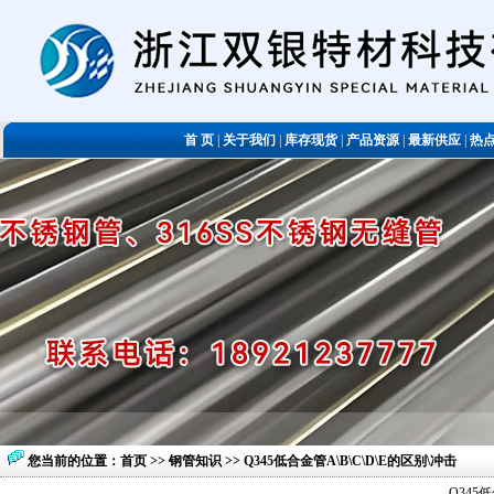
首 页
|
关于我们
|
库存现货
|
产品资源
|
最新供应
|
热
您当前的位置：
首页
>>
钢管知识
>> Q345低合金管A\B\C\D\E的区别\冲击
Q345