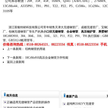
公司库存材质：20#、35#、45#、16MN、Q345（A/B/C/D/E）、27SIMN、1
13CrMo44、A335P91、T91、P91、T22、P22、P5、Cr5Mo、1Cr2Mo、12C
310S等
浙江双银特材科技有限公司常年销售天津大无缝钢管厂、成都无缝管厂、宝钢无
厂、包钢无缝钢管厂等生产的
大小口径无缝钢管
、
合金钢管
、
高压锅炉管
、
厚壁钢
10CrMO910、304、304L、316、316L、321、P11、P22、P91、T91.执行国标
管、GB5312-8船用管等...
价格咨询热线：0510-88264321、88223334 传真：0510-88223334 手机：1
上一条新闻：
结构钢管的用途
下一条新闻：
10CrMo910高压合金钢管力学性能
返回上级新闻
相关信息
最新产品
正确适用无缝钢管产品切割的操作
超纯料316LVV无缝管