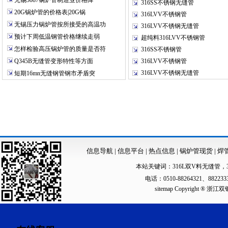
无锡3087锅炉管制造业价格降
316SS不锈钢无缝管
20G锅炉管的价格表|20G锅
316LVV不锈钢管
无锡压力锅炉管按所接受的高温功
316LVV不锈钢无缝管
预计下周低温钢管价格继续走弱
超纯料316LVV不锈钢管
怎样检验高压锅炉管的质量是否符
316SS不锈钢管
Q345B无缝管变形特性等方面
316LVV不锈钢管
316LVV不锈钢无缝管
短期16mn无缝钢管钢市矛盾突
信息导航
|
信息平台
|
热点信息
|
锅炉管现货
|
焊
本站关键词：
316L双V料无缝管
，
电话：0510-88264321、88223
sitemap
Copyright ®