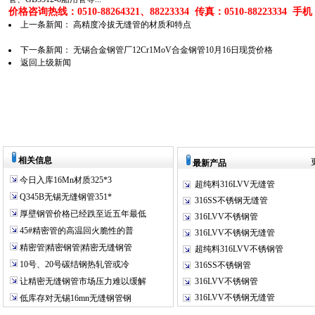
价格咨询热线：0510-88264321、88223334 传真：0510-88223334 手机：1
上一条新闻：
高精度冷拔无缝管的材质和特点
下一条新闻：
无锡合金钢管厂12Cr1MoV合金钢管10月16日现货价格
返回上级新闻
相关信息
最新产品
今日入库16Mn材质325*3
超纯料316LVV无缝管
Q345B无锡无缝钢管351*
316SS不锈钢无缝管
厚壁钢管价格已经跌至近五年最低
316LVV不锈钢管
45#精密管的高温回火脆性的普
316LVV不锈钢无缝管
精密管|精密钢管|精密无缝钢管
超纯料316LVV不锈钢管
10号、20号碳结钢热轧管或冷
316SS不锈钢管
让精密无缝钢管市场压力难以缓解
316LVV不锈钢管
316LVV不锈钢无缝管
低库存对无锡16mn无缝钢管钢