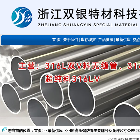
首 页
|
关于我们
|
库存现货
|
产品资源
|
最新供应
|
热
您当前的位置：
首页
>>
最新供应
>> 40#高压锅炉管主要牌号及允许尺寸公差 57
40#高压锅炉管主要