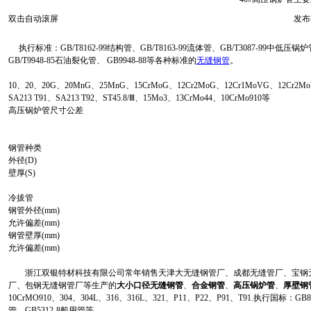
双击自动滚屏
发布者
执行标准：GB/T8162-99结构管、GB/T8163-99流体管、GB/T3087-99中低压锅
GB/T9948-85石油裂化管、 GB9948-88等各种标准的
无缝钢管
。
10、20、20G、20MnG、25MnG、15CrMoG、12Cr2MoG、12Cr1MoVG、12Cr2MoWV
SA213 T91、SA213 T92、ST45.8/Ⅲ、15Mo3、13CrMo44、10CrMo910等
高压锅炉管尺寸公差
钢管种类
外径(D)
壁厚(S)
冷拔管
钢管外径(mm)
允许偏差(mm)
钢管壁厚(mm)
允许偏差(mm)
浙江双银特材科技有限公司常年销售天津大无缝钢管厂、成都无缝管厂、宝钢无
厂、包钢无缝钢管厂等生产的
大小口径无缝钢管
、
合金钢管
、
高压锅炉管
、
厚壁钢
10CrMO910、304、304L、316、316L、321、P11、P22、P91、T91.执行国标
管、GB5312-8船用管等...