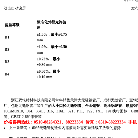
双击自动滚屏
发布
标准化外径允许偏
偏差等级
差
±1.5%
，最小±0.75
D1
mm
±1.0%
。最小±0.50
D2
mm
±0.75%
．最小
D3
±0.30 mm
±0.50%
。最小
D4
±0.10 mm
浙江双银特材科技有限公司常年销售天津大无缝钢管厂、成都无缝管厂、宝钢无
厂、包钢无缝钢管厂等生产的
大小口径无缝钢管
、
合金钢管
、
高压锅炉管
、
厚壁钢
10CrMO910、304、304L、316、316L、321、P11、P22、P91、T91.执行国标
管、GB5312-8船用管等...
价格咨询热线：0510-88264321、88223334 传真：0510-88223334 手机：1
上一条新闻：
60*5无缝管制造业内需疲弱外需变差延续了放缓的态势