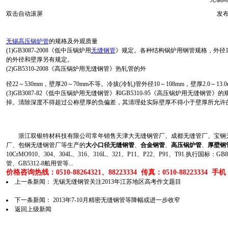
双击自动滚屏
发布
无锡高压锅炉管
的规格及外观质量
(1)GB3087-2008《低中压锅炉用
无缝钢管
》规定。各种结构锅炉用钢管规格，外径10
的外径和壁厚另有规定。
(2)GB5310-2008《高压锅炉用无缝钢管》热轧管的外
径22～530mm，壁厚20～70mm不等。冷拔(冷轧)管外径10～108mm，壁厚2.0～13.
(3)GB3087-82《低中压锅炉用无缝钢管》和GB5310-95《高压锅炉用无
掉。清除深度不得超过公称壁厚的负偏差，其清理处实际壁厚不得小于壁厚所允许
浙江双银特材科技有限公司常年销售天津大无缝钢管厂、成都无缝管厂、宝钢无
厂、包钢无缝钢管厂等生产的
大小口径无缝钢管
、
合金钢管
、
高压锅炉管
、
厚壁钢
10CrMO910、304、304L、316、316L、321、P11、P22、P91、T91.执行国标
管、GB5312-8船用管等...
价格咨询热线：0510-88264321、88223334 传真：0510-88223334 手机：1
上一条新闻：
无锡无缝钢管关注2013年江苏地区高考作文题目
下一条新闻：
2013年7-10月精密无缝钢管等降幅或进一步收窄
返回上级新闻