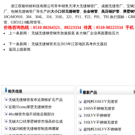
浙江双银特材科技有限公司常年销售天津大无缝钢管厂、成都无缝管厂、宝钢无
厂、包钢无缝钢管厂等生产的
大小口径无缝钢管
、
合金钢管
、
高压锅炉管
、
厚壁钢
10CrMO910、304、304L、316、316L、321、P11、P22、P91、T91.执行国标
管、GB5312-8船用管等...
价格咨询热线：0510-88264321、88223334 传真：0510-88223334 手机：1
上一条新闻：
无锡无缝钢管钢市加速探底 各大钢厂企业再面重组压力
下一条新闻：
无锡无缝钢管关注2013年江苏地区高考作文题目
返回上级新闻
相关信息
最新产品
无锡无缝钢管发布近期铁矿石产品
超纯料316LVV无缝管
近期35crmo厚壁无缝钢管价
316SS不锈钢无缝管
40cr钢管市场不排除后期部分
316LVV不锈钢管
无锡大口径厚壁钢管市场高价位成
316LVV不锈钢无缝管
无锡20精密无缝钢管制造商哪家
超纯料316LVV不锈钢管