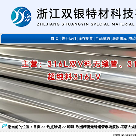
首 页
|
关于我们
|
库存现货
|
产品资源
|
最新供应
|
热
您当前的位置：
首页
>>
热点导读
>> 印媒:欧洲精密无缝钢管市场疲软 塔塔大
印媒:欧洲精