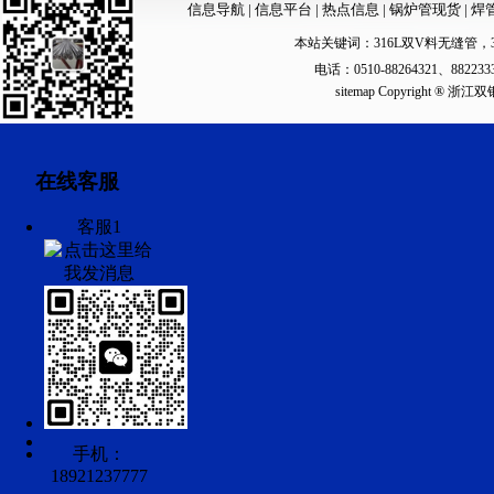
信息导航
|
信息平台
|
热点信息
|
锅炉管现货
|
焊
本站关键词：
316L双V料无缝管
，
电话：0510-88264321、88223
sitemap
Copyright ®
在线客服
客服1
手机：
18921237777