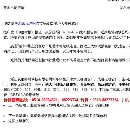
双击自动滚屏
发布者
印媒:欧洲
精密无缝钢管
市场疲软 塔塔大规模减计
据印度《印度时报》报道：惠誉国际(Fitch Ratings)发布报告称，近期塔塔钢铁公司(T
软。塔塔称减计原因是需求的连续下降。2013财年钢铁需求下降8%，而自2007年
惠誉预计中期主要西欧市场需求将继续走低。西欧三大钢铁消耗部门为建造、汽车和
的亮点，但自2012年已出现放缓迹象，2013年将小幅增长。
减计的其他原因还包括钢铁业退出成本高导致生产商不能很好就市场情形做出
浙江双银特材科技有限公司常年销售天津大无缝钢管厂、成都无缝管厂、宝钢无
厂、包钢无缝钢管厂等生产的
大小口径无缝钢管
、
合金钢管
、
高压锅炉管
、
厚壁钢
10CrMO910、304、304L、316、316L、321、P11、P22、P91、T91.执行国标
管、GB5312-8船用管等...
价格咨询热线：0510-88264321、88223334 传真：0510-88223334 手机：1
上一条新闻：
北京首例H7N9患儿可出院 无锡无缝钢管厂确诊63例
下一条新闻：
无锡无缝钢管报道攀钢钒逆境中连续两月实现盈利
返回上级新闻