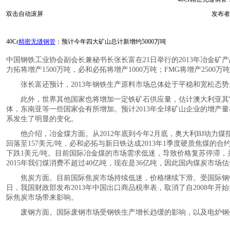
双击自动滚屏
发布者
40Cr
精密无缝钢管
：预计今年四大矿山总计新增约5000万吨
中国钢铁工业协会副会长兼秘书长张长富在21日举行的2013年冶金矿产
力拓将增产1500万吨，必和必拓将增产1000万吨；FMG将增产2500万
张长富还预计，2013年钢铁生产原料市场总体处于平稳和宽松态势
此外，世界其他国家也将增加一定铁矿石供应量，估计澳大利亚其它矿山增产
体，东南亚等一些国家会有所增加。预计2013年全球矿山企业的增产量在
系发生了明显的变化。
他介绍，冶金煤方面。从2012年底到今年2月底，奥大利BJ动力煤指数
回落至157美元/吨，必和必拓与新日铁达成2013年1季度硬质焦煤的合约价
下跌1美元/吨。目前国际冶金煤的市场需求低迷，导致价格复苏停滞
2015年我们煤消费不超过40亿吨，现在是36亿吨，因此国内煤炭市场
焦炭方面。目前国际焦炭市场持续低迷，价格继续下滑。受国际钢铁生
日，我国财政部发布2013年中国出口商品税率表，取消了自2008年
际焦炭市场带来影响。
废钢方面。国际废钢市场受钢铁生产增长趋缓的影响，以及电炉钢