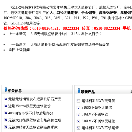
浙江双银特材科技有限公司常年销售天津大无缝钢管厂、成都无缝管厂、宝钢无
厂、包钢无缝钢管厂等生产的
大小口径无缝钢管
、
合金钢管
、
高压锅炉管
、
厚壁钢
10CrMO910、304、304L、316、316L、321、P11、P22、P91、T91.执行国标
管、GB5312-8船用管等...
价格咨询热线：0510-88264321、88223334 传真：0510-88223334 手机：1
上一条新闻：
3.15无锡厚壁钢管行动中...3.15世界什么日子？
下一条新闻：
无锡无缝钢管协乐观表态 友谊钢材市场股午后爆发
返回上级新闻
相关信息
最新产品
无锡无缝钢管发布近期铁矿石产品
超纯料316LVV无缝管
近期35crmo厚壁无缝钢管价
316SS不锈钢无缝管
40cr钢管市场不排除后期部分
316LVV不锈钢管
无锡大口径厚壁钢管市场高价位成
316LVV不锈钢无缝管
无锡20精密无缝钢管制造商哪家
超纯料316LVV不锈钢管