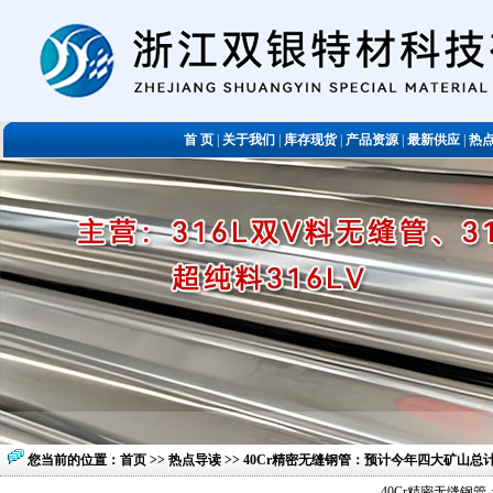
首 页
|
关于我们
|
库存现货
|
产品资源
|
最新供应
|
热
您当前的位置：
首页
>>
热点导读
>> 40Cr精密无缝钢管：预计今年四大矿山总计
40Cr精密无缝钢